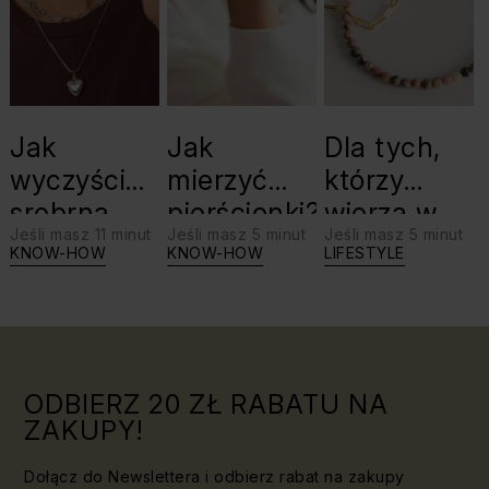
Jak
Jak
Dla tych,
wyczyścić
mierzyć
którzy
srebrną
pierścionki?
wierzą w
Jeśli masz 11 minut
Jeśli masz 5 minut
Jeśli masz 5 minut
biżuterię?
swoje siły:
KNOW-HOW
KNOW-HOW
LIFESTYLE
Triki, które
jaki kamień
warto
dla Lwa?
znać!
ODBIERZ 20 ZŁ RABATU NA
ZAKUPY!
Dołącz do Newslettera i odbierz rabat na zakupy