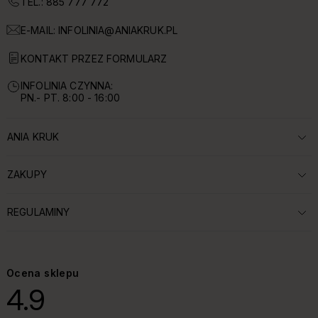
TEL.: 885 777 772
E-MAIL:
INFOLINIA@ANIAKRUK.PL
KONTAKT PRZEZ FORMULARZ
INFOLINIA CZYNNA:
PN.- PT. 8:00 - 16:00
ANIA KRUK
ROZWIŃ SEKCJĘ:
ZAKUPY
ROZWIŃ SEKCJĘ:
REGULAMINY
ROZWIŃ SEKCJĘ:
Ocena sklepu
4.9