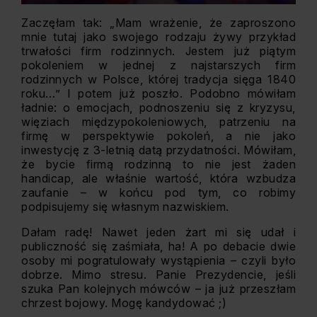
Zaczęłam tak: „Mam wrażenie, że zaproszono
mnie tutaj jako swojego rodzaju żywy przykład
trwałości firm rodzinnych. Jestem już piątym
pokoleniem w jednej z najstarszych firm
rodzinnych w Polsce, której tradycja sięga 1840
roku…” I potem już poszło. Podobno mówiłam
ładnie: o emocjach, podnoszeniu się z kryzysu,
więziach międzypokoleniowych, patrzeniu na
firmę w perspektywie pokoleń, a nie jako
inwestycję z 3-letnią datą przydatności. Mówiłam,
że bycie firmą rodzinną to nie jest żaden
handicap, ale właśnie wartość, która wzbudza
zaufanie – w końcu pod tym, co robimy
podpisujemy się własnym nazwiskiem.
Dałam radę! Nawet jeden żart mi się udał i
publiczność się zaśmiała, ha! A po debacie dwie
osoby mi pogratulowały wystąpienia – czyli było
dobrze. Mimo stresu. Panie Prezydencie, jeśli
szuka Pan kolejnych mówców – ja już przeszłam
chrzest bojowy. Mogę kandydować ;)