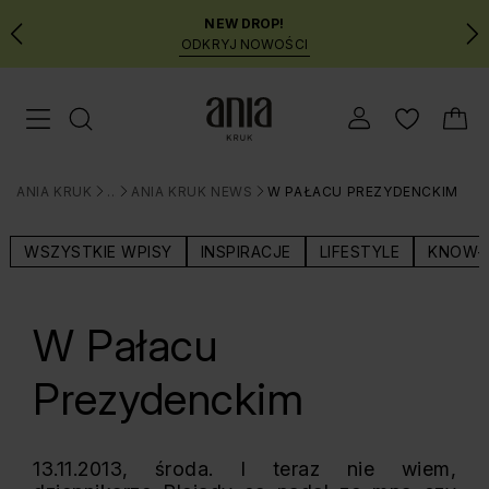
NEW DROP!
ODKRYJ NOWOŚCI
Przejdź
Menu mobilne
do
GŁÓWNEJ
ZAWARTOŚCI
ANIA KRUK
BLOG
ANIA KRUK NEWS
W PAŁACU PREZYDENCKIM
MENU
>
>
>
WYSZUKIWARKI
WSZYSTKIE WPISY
INSPIRACJE
LIFESTYLE
KNOW-
W Pałacu
Prezydenckim
13.11.2013, środa. I teraz nie wiem,