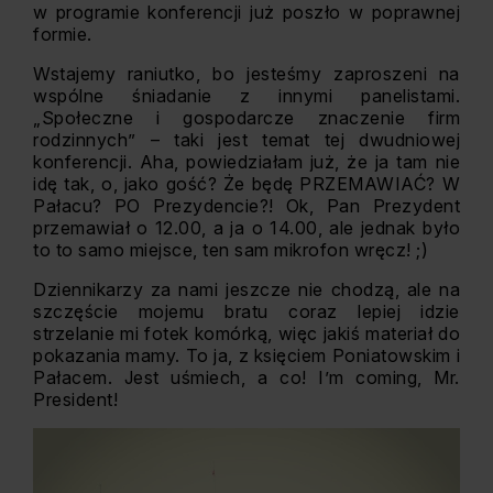
w programie konferencji już poszło w poprawnej
formie.
Wstajemy raniutko, bo jesteśmy zaproszeni na
wspólne śniadanie z innymi panelistami.
„Społeczne i gospodarcze znaczenie firm
rodzinnych” – taki jest temat tej dwudniowej
konferencji. Aha, powiedziałam już, że ja tam nie
idę tak, o, jako gość? Że będę PRZEMAWIAĆ? W
Pałacu? PO Prezydencie?! Ok, Pan Prezydent
przemawiał o 12.00, a ja o 14.00, ale jednak było
to to samo miejsce, ten sam mikrofon wręcz! ;)
Dziennikarzy za nami jeszcze nie chodzą, ale na
szczęście mojemu bratu coraz lepiej idzie
strzelanie mi fotek komórką, więc jakiś materiał do
pokazania mamy. To ja, z księciem Poniatowskim i
Pałacem. Jest uśmiech, a co! I’m coming, Mr.
President!