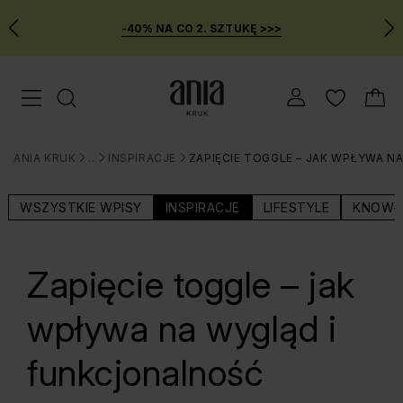
-40% NA CO 2. SZTUKĘ >>>
Przejdź
Menu mobilne
do
GŁÓWNEJ
ZAWARTOŚCI
ANIA KRUK
BLOG
INSPIRACJE
ZAPIĘCIE TOGGLE – JAK WPŁYWA N
MENU
>
>
>
WYSZUKIWARKI
WSZYSTKIE WPISY
INSPIRACJE
LIFESTYLE
KNOW-
Zapięcie toggle – jak
wpływa na wygląd i
funkcjonalność