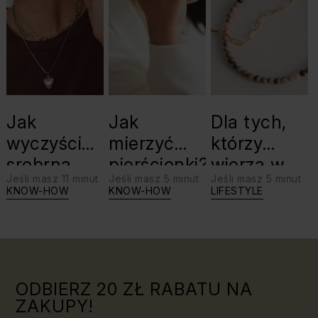
Jak
Jak
Dla tych,
wyczyścić
mierzyć
którzy
srebrną
pierścionki?
wierzą w
Jeśli masz 11 minut
Jeśli masz 5 minut
Jeśli masz 5 minut
biżuterię?
swoje siły:
KNOW-HOW
KNOW-HOW
LIFESTYLE
Triki, które
jaki kamień
warto
dla Lwa?
znać!
ODBIERZ 20 ZŁ RABATU NA
ZAKUPY!