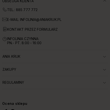
OBSŁUGA KLIENTA
TEL.: 885 777 772
E-MAIL:
INFOLINIA@ANIAKRUK.PL
KONTAKT PRZEZ FORMULARZ
INFOLINIA CZYNNA:
PN.- PT. 8:00 - 16:00
ANIA KRUK
ROZWIŃ SEKCJĘ:
ZAKUPY
ROZWIŃ SEKCJĘ:
REGULAMINY
ROZWIŃ SEKCJĘ:
Ocena sklepu