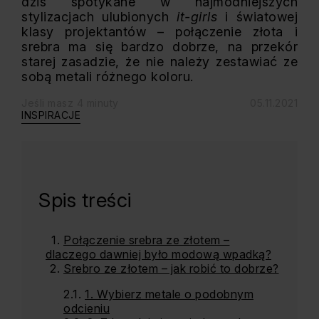
dziś spotykane w najmodniejszych
stylizacjach ulubionych
it-girls
i światowej
klasy projektantów – połączenie złota i
srebra ma się bardzo dobrze, na przekór
starej zasadzie, że nie należy zestawiać ze
sobą metali różnego koloru.
Jeśli masz 4 minuty
05.11.2021
INSPIRACJE
Spis treści
Połączenie srebra ze złotem –
dlaczego dawniej było modową wpadką?
Srebro ze złotem – jak robić to dobrze?
1. Wybierz metale o podobnym
odcieniu