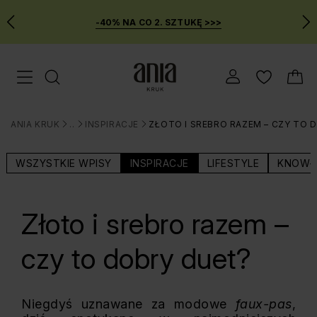
-40% NA CO 2. SZTUKĘ >>>
Przejdź
Menu mobilne
do
GŁÓWNEJ
ZAWARTOŚCI
ANIA KRUK
BLOG
INSPIRACJE
ZŁOTO I SREBRO RAZEM – CZY TO 
MENU
>
>
>
WYSZUKIWARKI
WSZYSTKIE WPISY
INSPIRACJE
LIFESTYLE
KNOW-
Złoto i srebro razem –
czy to dobry duet?
Niegdyś uznawane za modowe
faux-pas
,