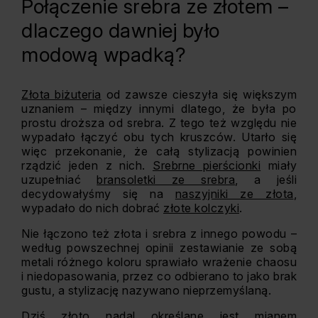
Połączenie srebra ze złotem –
dlaczego dawniej było
modową wpadką?
Złota biżuteria
od zawsze cieszyła się większym
uznaniem – między innymi dlatego, że była po
prostu droższa od srebra. Z tego też względu nie
wypadało łączyć obu tych kruszców. Utarło się
więc przekonanie, że całą stylizacją powinien
rządzić jeden z nich.
Srebrne pierścionki
miały
uzupełniać
bransoletki ze srebra
, a jeśli
decydowałyśmy się na
naszyjniki ze złota
,
wypadało do nich dobrać
złote kolczyki
.
Nie łączono też złota i srebra z innego powodu –
według powszechnej opinii zestawianie ze sobą
metali różnego koloru sprawiało wrażenie chaosu
i niedopasowania, przez co odbierano to jako brak
gustu, a stylizację nazywano nieprzemyślaną.
Dziś złoto nadal określane jest mianem