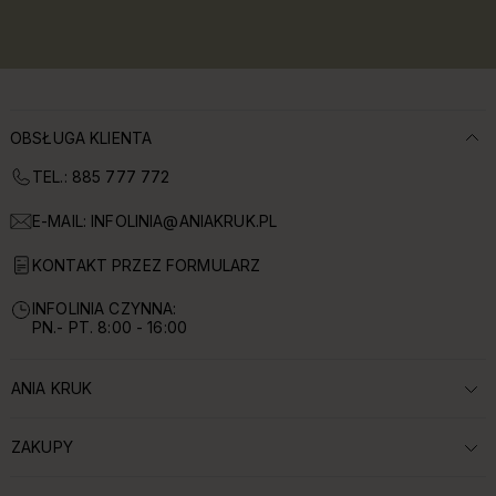
OBSŁUGA KLIENTA
TEL.: 885 777 772
E-MAIL:
INFOLINIA@ANIAKRUK.PL
KONTAKT PRZEZ FORMULARZ
INFOLINIA CZYNNA:
PN.- PT. 8:00 - 16:00
ANIA KRUK
ROZWIŃ SEKCJĘ:
ZAKUPY
ROZWIŃ SEKCJĘ: