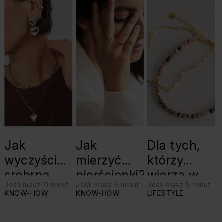
Jak
Jak
Dla tych,
wyczyścić
mierzyć
którzy
srebrną
pierścionki?
wierzą w
Jeśli masz 11 minut
Jeśli masz 5 minut
Jeśli masz 5 minut
biżuterię?
swoje siły:
KNOW-HOW
KNOW-HOW
LIFESTYLE
Triki, które
jaki kamień
warto
dla Lwa?