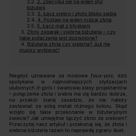
2. Zdecyduj się na jeden styl
biżuterii
3. Łącz srebro i złoto blisko siebie
4. Postaw na jeden rodzaj złota
5. Łącz mat z błyskiem
Złoty zegarek i srebrna biżuteria – czy
takie połączenie jest dozwolone?
Biżuteria złota czy srebrna? Już nie
musisz wybierać!
Niegdyś uznawane za modowe
faux-pas
, dziś
spotykane w najmodniejszych stylizacjach
ulubionych
it-girls
i światowej klasy projektantów
– połączenie złota i srebra ma się bardzo dobrze,
na przekór starej zasadzie, że nie należy
zestawiać ze sobą metali różnego koloru. Skąd
wzięło się takie przekonanie w biżuteryjnym
świecie? Jak umiejętnie łączyć złoto ze srebrem?
Przeczytaj nasz artykuł i przekonaj się, że złota i
srebrna biżuteria razem to naprawdę zgrany duet.