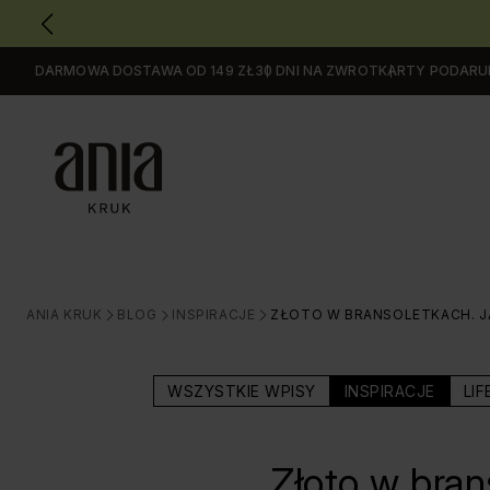
DARMOWA DOSTAWA OD 149 ZŁ
30 DNI NA ZWROT
KARTY PODAR
Przejdź
do
GŁÓWNEJ
ZAWARTOŚCI
MENU
MENU
UŻYTKOWNIKA
WYSZUKIWARKI
ANIA KRUK
BLOG
INSPIRACJE
ZŁOTO W BRANSOLETKACH. JA
>
>
>
WSZYSTKIE WPISY
INSPIRACJE
LIF
Złoto w bran