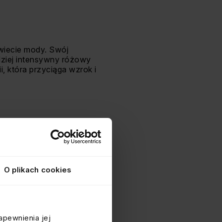
świecie mody. Swój
rdziej intensywny różowy
i, która przyciąga wzrok i
ółte złoto to klasyka,
ma swoje unikalne
 wybrany kolor, złota
O plikach cookies
apewnienia jej