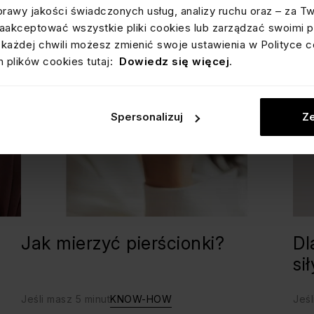
prawy jakości świadczonych usług, analizy ruchu oraz – za T
akceptować wszystkie pliki cookies lub zarządzać swoimi p
każdej chwili możesz zmienić swoje ustawienia w Polityce c
 plików cookies tutaj:
Dowiedz się więcej
.
Spersonalizuj
Ze
Jak mierzyć pierścionki?
Dl
si
Jeśli masz 5 minut
KNOW-HOW
Jeśl