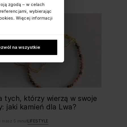
woją zgodą – w celach
referencjami, wybierając
ookies. Więcej informacji
zwól na wszystkie
a tych, którzy wierzą w swoje
ły: jaki kamień dla Lwa?
i masz 5 minut
LIFESTYLE