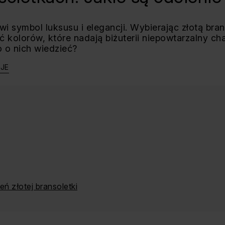
i symbol luksusu i elegancji. Wybierając złotą bra
kolorów, które nadają biżuterii niepowtarzalny cha
o o nich wiedzieć?
CJE
ń złotej bransoletki