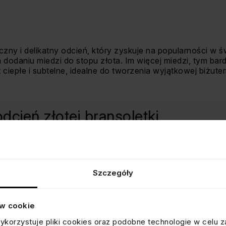
ny i delikatny odcień, który zyskuje na popularności w 
 dodaniu miedzi do stopu złota. Im więcej miedzi, tym ba
ciepłe i subtelne, idealne do tworzenia wyjątkowej biżuteri
dcień złotej bransoletki
nsoletkach zależy od indywidualnych preferencji i stylu. Ż
egancją, różowe złoto urzeka romantyzmem. Każdy odcień 
 poznać, aby dokonać świadomego wyboru. Bez względu na
Szczegóły
e symbolizować luksus i elegancję.
ów cookie
ykorzystuje pliki cookies oraz podobne technologie w celu z