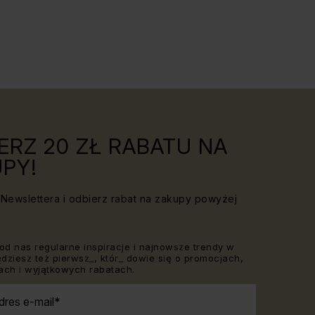
ERZ 20 ZŁ RABATU NA
PY!
Newslettera i odbierz rabat na zakupy powyżej
od nas regularne inspiracje i najnowsze trendy w
Będziesz też pierwsz_, któr_ dowie się o promocjach,
ch i wyjątkowych rabatach.
dres e-mail