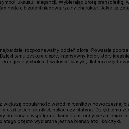
ymbol luksusu i elegancji. Wybierając złotą bransoletkę,
e nadają biżuterii niepowtarzalny charakter. Jakie są zate
i najbardziej rozpoznawalny odcień złota. Powstaje poprz
 Dzięki temu zyskuje ciepły, intensywny kolor, który idealn
e złoto jest symbolem trwałości i klasyki, dlatego często wy
.
z większą popularność wśród miłośników nowoczesnej biż
metali takich jak nikiel, pallad czy platyna. Dzięki temu z
óry doskonale współgra z diamentami i innymi kamieniami s
 dlatego często wybierane jest na bransoletki i kolczyki.