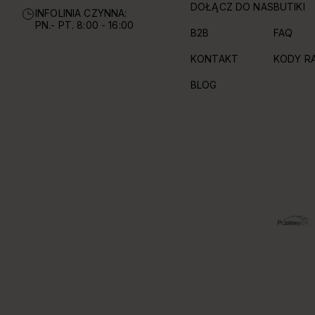
DOŁĄCZ DO NAS
BUTIKI
INFOLINIA CZYNNA:
PN.- PT. 8:00 - 16:00
B2B
FAQ
KONTAKT
KODY R
BLOG
OBSŁUGIWANE FORMY PŁATNOŚCI I DOSTAWY