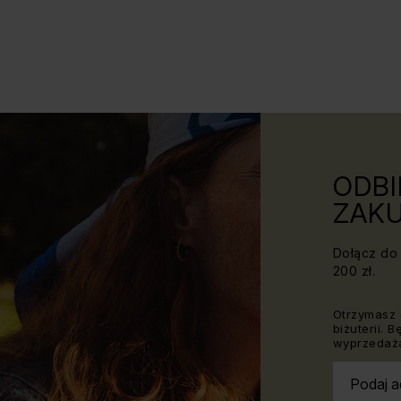
ODBI
ZAKU
Dołącz do 
200 zł.
Otrzymasz 
biżuterii. 
wyprzedaża
Podaj a