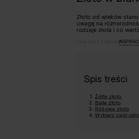
Złoto od wieków stanow
uwagę na różnorodność 
rodzaje złota i co wart
Jeśli masz 2 minuty
INSPIRA
Spis treści
Żółte złoto
Białe złoto
Różowe złoto
Wybierz swój odcie