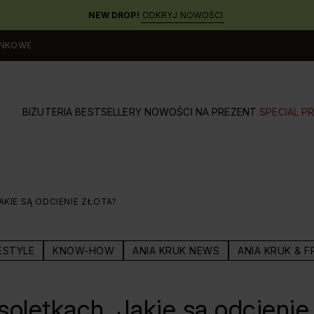
NEW DROP!
ODKRYJ NOWOŚCI
UNKOWE
BIŻUTERIA
BESTSELLERY
NOWOŚCI
NA PREZENT
SPECIAL PR
KIE SĄ ODCIENIE ZŁOTA?
ESTYLE
KNOW-HOW
ANIA KRUK NEWS
ANIA KRUK & F
soletkach. Jakie są odcienie