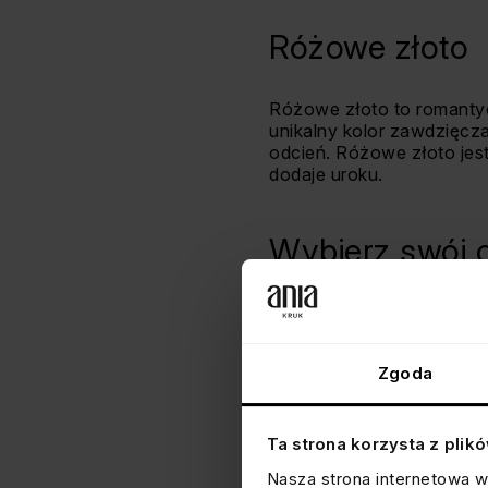
Różowe złoto
Różowe złoto to romantycz
unikalny kolor zawdzięcza
odcień. Różowe złoto jest 
dodaje uroku.
Wybierz swój o
Wybór odcienia złota w bra
białe złoto przyciąga el
właściwości, które warto
Zgoda
bransoletka zawsze będzi
Ta strona korzysta z plik
Nasza strona internetowa w