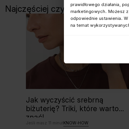
prawidłowego działania, po
Najczęściej czytane
marketingowych. Możesz za
odpowiednie ustawienia. W 
na temat wykorzystywanych
Jak wyczyścić srebrną
biżuterię? Triki, które warto
znać!
Jeśli masz 11 minut
KNOW-HOW