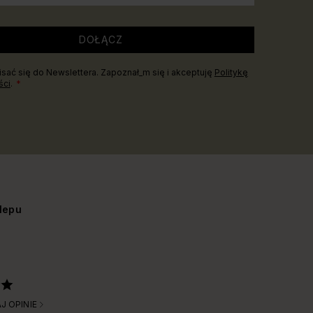
DOŁĄCZ
sać się do Newslettera. Zapoznał_m się i akceptuję
Politykę
ści
.
lepu
J OPINIE