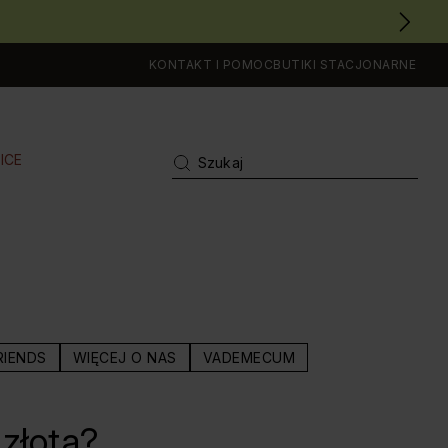
KONTAKT I POMOC
BUTIKI STACJONARNE
ICE
RIENDS
WIĘCEJ O NAS
VADEMECUM
 złota?