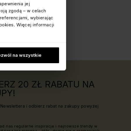
apewnienia jej
woją zgodą – w celach
referencjami, wybierając
ookies. Więcej informacji
zwól na wszystkie
ERZ 20 ZŁ RABATU NA
PY!
Newslettera i odbierz rabat na zakupy powyżej
od nas regularne inspiracje i najnowsze trendy w
Będziesz też pierwsz_, któr_ dowie się o promocjach,