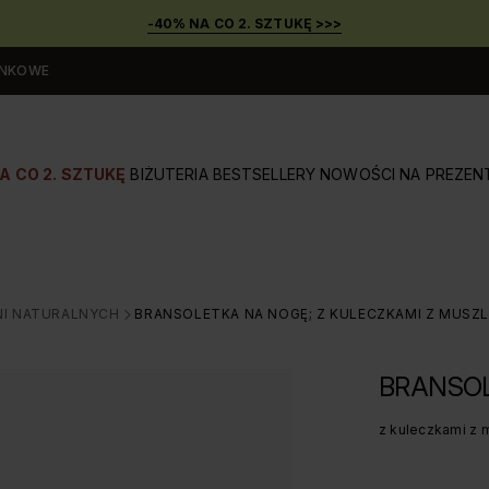
-40% NA CO 2. SZTUKĘ >>>
UNKOWE
A CO 2. SZTUKĘ
BIŻUTERIA
BESTSELLERY
NOWOŚCI
NA PREZEN
NI NATURALNYCH
BRANSOLETKA NA NOGĘ; Z KULECZKAMI Z MUSZL
>
BRANSO
z kuleczkami z 