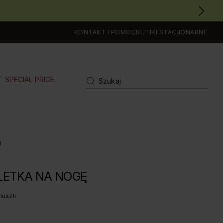
KONTAKT I POMOC
BUTIKI STACJONARNE
T
SPECIAL PRICE
I
LETKA NA NOGĘ
muszli