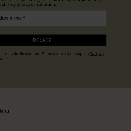
ch i wyjątkowych rabatach.
dres e-mail
DOŁĄCZ
sać się do Newslettera. Zapoznał_m się i akceptuję
Politykę
ści
.
lepu