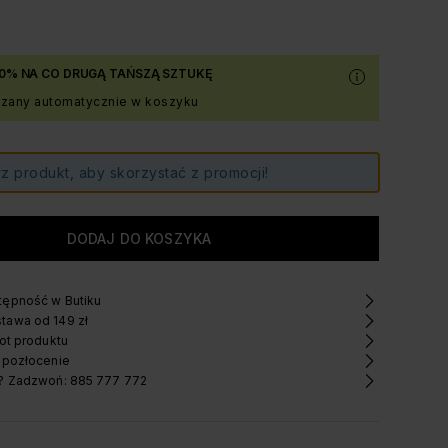
0% NA CO DRUGĄ TAŃSZĄ SZTUKĘ
czany automatycznie w koszyku
z produkt, aby skorzystać z promocji!
ępność w Butiku
tawa od 149 zł
ot produktu
 pozłocenie
? Zadzwoń: 885 777 772