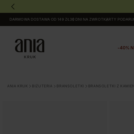
DARMOWA DOSTAWA OD 149 ZŁ
30 DNI NA ZWROT
KARTY PODAR
Przejdź
do
GŁÓWNEJ
ZAWARTOŚCI
-40% N
MENU
MENU
UŻYTKOWNIKA
WYSZUKIWARKI
ANIA KRUK
BIŻUTERIA
BRANSOLETKI
BRANSOLETKI Z KAMIE
>
>
>