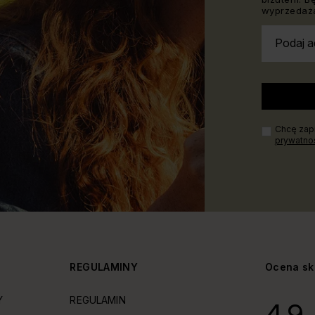
wyprzedaża
Podaj a
Chcę zapi
prywatno
Y
REGULAMINY
Ocena sk
Y
REGULAMIN
4.9