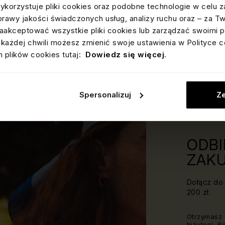
ykorzystuje pliki cookies oraz podobne technologie w celu z
prawy jakości świadczonych usług, analizy ruchu oraz – za T
akceptować wszystkie pliki cookies lub zarządzać swoimi p
każdej chwili możesz zmienić swoje ustawienia w Polityce c
 plików cookies tutaj:
Dowiedz się więcej
.
Spersonalizuj
Ze
ODBI
ZAKU
Dołącz do 
200 zł.
Otrzymasz 
biżuterii. 