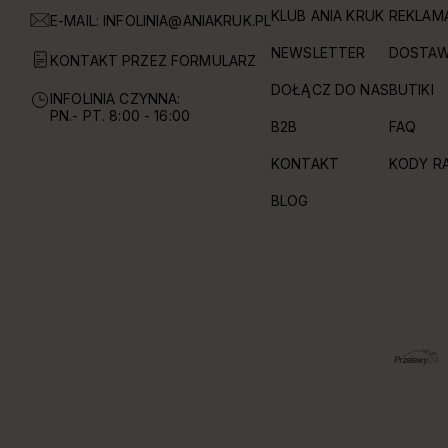
KLUB ANIA KRUK
REKLAM
E-MAIL:
INFOLINIA@ANIAKRUK.PL
NEWSLETTER
DOSTAW
KONTAKT PRZEZ FORMULARZ
DOŁĄCZ DO NAS
BUTIKI
INFOLINIA CZYNNA:
PN.- PT. 8:00 - 16:00
B2B
FAQ
KONTAKT
KODY R
BLOG
OBSŁUGIWANE FORMY PŁATNOŚCI I DOSTAWY