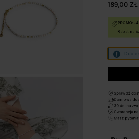
189,00 ZŁ
PROMO: -4
Rabat nali
Dobier
Sprawdź dost
Darmowa dos
30 dni na zwr
Gwarancja na
Masz pytania