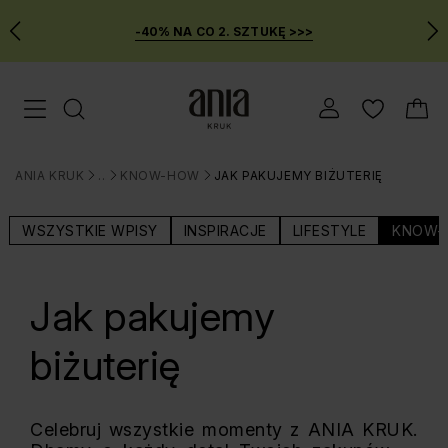
-40% NA CO 2. SZTUKĘ >>>
Przejdź
Menu mobilne
do
GŁÓWNEJ
ZAWARTOŚCI
ANIA KRUK
BLOG
KNOW-HOW
JAK PAKUJEMY BIŻUTERIĘ
MENU
>
>
>
WYSZUKIWARKI
WSZYSTKIE WPISY
INSPIRACJE
LIFESTYLE
KNOW-
Jak pakujemy
biżuterię
Celebruj wszystkie momenty z ANIA KRUK.