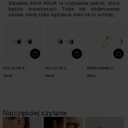
Biżuteria ANIA KRUK to codzienna radość, która
będzie towarzyszyć Tobie lub obdarowanej
osobie, kiedy tylko będziecie mieć na to ochotę.
KOLCZYKI Z
KOLCZYKI Z
PIERŚCIONEK Z
CZARNYM SPINELEM
TOPAZEM LONDON
PERYDOTEM 3,9 MM
złote
złote
złoty
3,8 MM
BLUE 3,8 MM
Najczęściej czytane