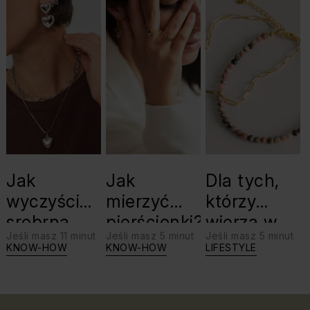
Jak
Jak
Dla tych,
wyczyścić
mierzyć
którzy
srebrną
pierścionki?
wierzą w
Jeśli masz 11 minut
Jeśli masz 5 minut
Jeśli masz 5 minut
biżuterię?
swoje siły:
KNOW-HOW
KNOW-HOW
LIFESTYLE
Triki, które
jaki kamień
warto
dla Lwa?
znać!