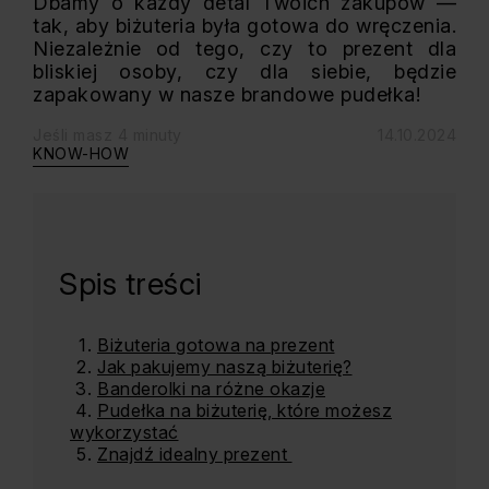
Dbamy o każdy detal Twoich zakupów —
tak, aby biżuteria była gotowa do wręczenia.
Niezależnie od tego, czy to prezent dla
bliskiej osoby, czy dla siebie, będzie
zapakowany w nasze brandowe pudełka!
Jeśli masz 4 minuty
14.10.2024
KNOW-HOW
Spis treści
Biżuteria gotowa na prezent
Jak pakujemy naszą biżuterię?
Banderolki na różne okazje
Pudełka na biżuterię, które możesz
wykorzystać
Znajdź idealny prezent