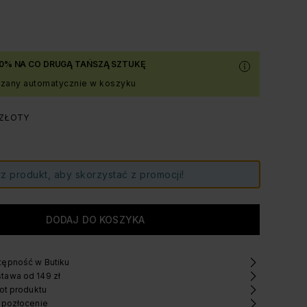
0% NA CO DRUGĄ TAŃSZĄ SZTUKĘ
czany automatycznie w koszyku
 ZŁOTY
z produkt, aby skorzystać z promocji!
ępność w Butiku
tawa od 149 zł
ot produktu
 pozłocenie