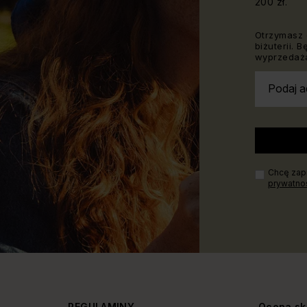
200 zł.
Otrzymasz 
biżuterii. 
wyprzedaża
Podaj a
Chcę zapi
prywatno
Y
REGULAMINY
Ocena sk