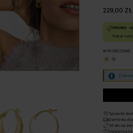
229,00 ZŁ
PROMO: -4
Rabat nali
WYKOŃCZENIE:
Dobier
Sprawdź dost
Darmowa dos
30 dni na zwr
Gwarancja na