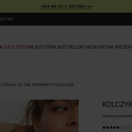
-40% NA CO 2. SZTUKĘ >>>
UNKOWE
A CO 2. SZTUKĘ
BIŻUTERIA
BESTSELLERY
NOWOŚCI
NA PREZEN
I KÓŁKA 1,6 CM; SREBRNE POZŁACANE
KOLCZYK
srebrne pozłac
ŚREDN
(207)