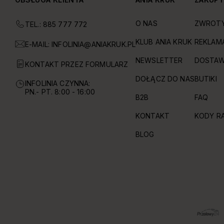
O NAS
ZWROT
TEL.: 885 777 772
KLUB ANIA KRUK
REKLAM
E-MAIL:
INFOLINIA@ANIAKRUK.PL
NEWSLETTER
DOSTAW
KONTAKT PRZEZ FORMULARZ
DOŁĄCZ DO NAS
BUTIKI
INFOLINIA CZYNNA:
PN.- PT. 8:00 - 16:00
B2B
FAQ
KONTAKT
KODY R
BLOG
OBSŁUGIWANE FORMY PŁATNOŚCI I DOSTAWY