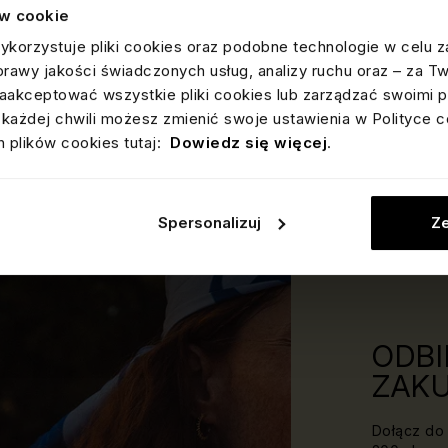
DOSTAWA I
ów cookie
ykorzystuje pliki cookies oraz podobne technologie w celu z
OPINIE
prawy jakości świadczonych usług, analizy ruchu oraz – za T
OCEN
akceptować wszystkie pliki cookies lub zarządzać swoimi p
Informacja o wery
Wszystkie opini
każdej chwili możesz zmienić swoje ustawienia w Polityce c
dostępne są
tuta
 plików cookies tutaj:
Dowiedz się więcej
.
Spersonalizuj
Ze
ODBI
ZAKU
Dołącz do 