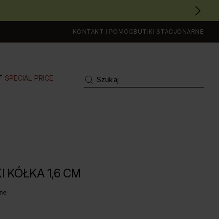
KONTAKT I POMOC
BUTIKI STACJONARNE
T
SPECIAL PRICE
I KÓŁKA 1,6 CM
ane
IA OCENA: 5 Z 5, LICZBA OPINII: 207