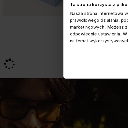
Ta strona korzysta z plik
Nasza strona internetowa w
prawidłowego działania, po
marketingowych. Możesz za
odpowiednie ustawienia. W 
na temat wykorzystywanych