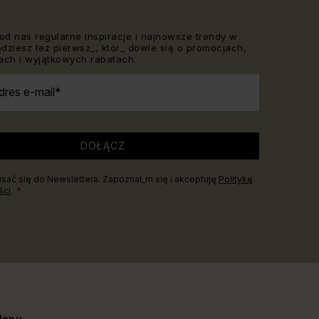
od nas regularne inspiracje i najnowsze trendy w
Będziesz też pierwsz_, któr_ dowie się o promocjach,
ch i wyjątkowych rabatach.
dres e-mail
DOŁĄCZ
sać się do Newslettera. Zapoznał_m się i akceptuję
Politykę
ści
.
lepu