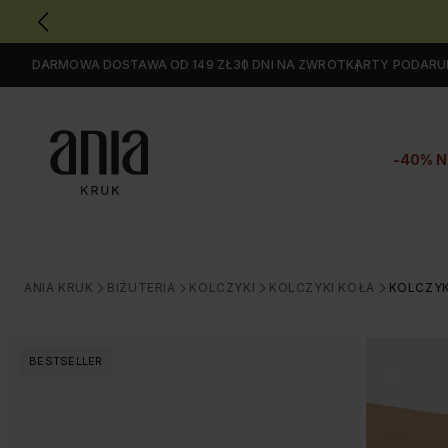
DARMOWA DOSTAWA OD 149 ZŁ
30 DNI NA ZWROT
KARTY PODAR
Przejdź
do
GŁÓWNEJ
ZAWARTOŚCI
-40% N
MENU
MENU
UŻYTKOWNIKA
WYSZUKIWARKI
ANIA KRUK
BIŻUTERIA
KOLCZYKI
KOLCZYKI KOŁA
KOLCZYK
>
>
>
>
BESTSELLER