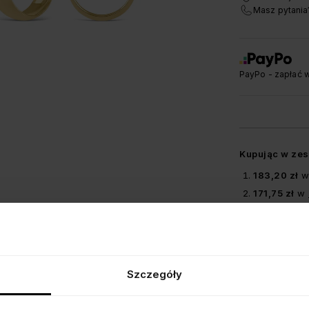
Masz pytania
PayPo - zapłać w
Kupując w zest
183,20 zł
171,75 zł
w
171,75 zł
w
SZCZEGÓŁY
Szczegóły
BEZPIECZE