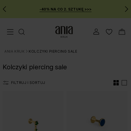
-40% NA CO 2. SZTUKĘ >>>
Przejdź
Menu mobilne
do
GŁÓWNEJ
ZAWARTOŚCI
ANIA KRUK
KOLCZYKI PIERCING SALE
FILTRÓW
>
PRODUKTÓW
Kolczyki piercing sale
MENU
WYSZUKIWARKI
FILTRUJ I SORTUJ
Lista produtów