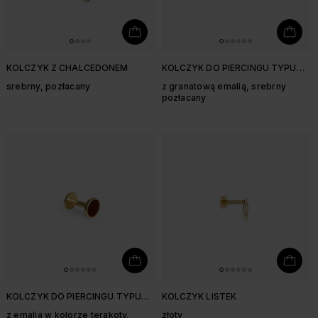
KOLCZYK Z CHALCEDONEM
KOLCZYK DO PIERCINGU TYPU
LABRET
srebrny, pozłacany
z granatową emalią, srebrny
pozłacany
KOLCZYK DO PIERCINGU TYPU
KOLCZYK LISTEK
LABRET
z emalią w kolorze terakoty,
złoty