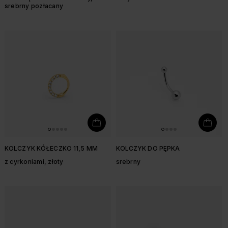
srebrny pozłacany
KOLCZYK KÓŁECZKO 11,5 MM
KOLCZYK DO PĘPKA
z cyrkoniami, złoty
srebrny