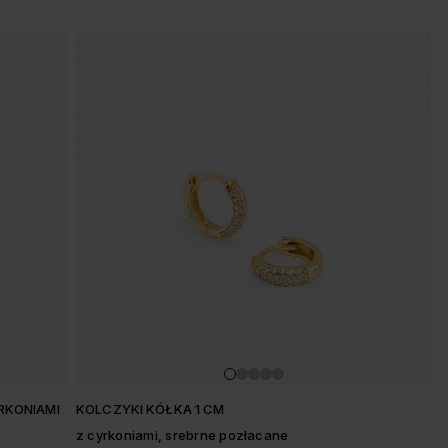
RKONIAMI
KOLCZYKI KÓŁKA 1 CM
z cyrkoniami, srebrne pozłacane