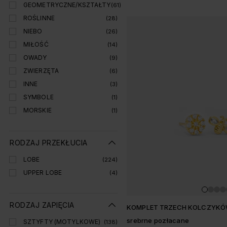
GEOMETRYCZNE/KSZTAŁTY
(61)
ROŚLINNE
(28)
NIEBO
(26)
MIŁOŚĆ
(14)
OWADY
(9)
ZWIERZĘTA
(6)
INNE
(3)
SYMBOLE
(1)
MORSKIE
(1)
RODZAJ PRZEKŁUCIA
LOBE
(224)
UPPER LOBE
(4)
RODZAJ ZAPIĘCIA
KOMPLET TRZECH KOLCZYK
srebrne pozłacane
SZTYFTY (MOTYLKOWE)
(138)