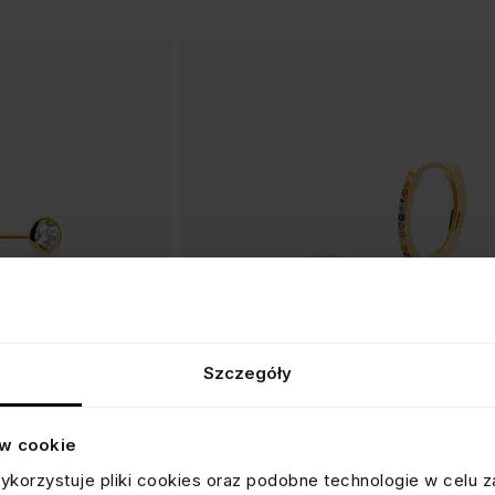
Szczegóły
ów cookie
MI
KOLCZYKI KÓŁKA 1,9 CM
ykorzystuje pliki cookies oraz podobne technologie w celu z
z kryształkami, srebrne pozłacane