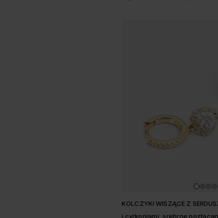
KOLCZYKI WISZĄCE Z SERDU
i cyrkoniami, srebrne pozłaca