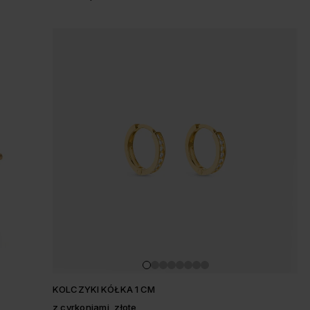
KOLCZYKI KÓŁKA 1 CM
z cyrkoniami, złote