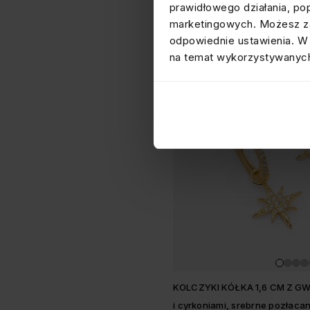
prawidłowego działania, po
marketingowych. Możesz za
odpowiednie ustawienia. W 
na temat wykorzystywanych
KOLCZYKI KÓŁKA 1,6 CM Z G
i cyrkoniami, srebrne pozłaca