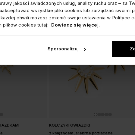
prawy jakości świadczonych usług, analizy ruchu oraz – za T
akceptować wszystkie pliki cookies lub zarządzać swoimi p
każdej chwili możesz zmienić swoje ustawienia w Polityce c
 plików cookies tutaj:
Dowiedz się więcej
.
Spersonalizuj
Ze
WIAZDKAMI
KOLCZYKI GWIAZDKI
ne
z księżycem, srebrne pozłacane