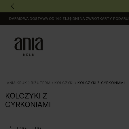
DARMOWA DOSTAWA OD 149 ZŁ
30 DNI NA ZWROT
KARTY PODAR
Przejdź
do
GŁÓWNEJ
ZAWARTOŚCI
FILTRÓW
PRODUKTÓW
MENU
MENU
UŻYTKOWNIKA
ANIA KRUK
BIŻUTERIA
KOLCZYKI
KOLCZYKI Z CYRKONIAMI
>
>
>
WYSZUKIWARKI
KOLCZYKI Z
CYRKONIAMI
UKRYJ FILTRY