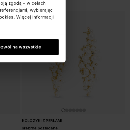
woją zgodą – w celach
referencjami, wybierając
ookies. Więcej informacji
zwól na wszystkie
KOLCZYKI Z PERŁAMI
srebrne pozłacane