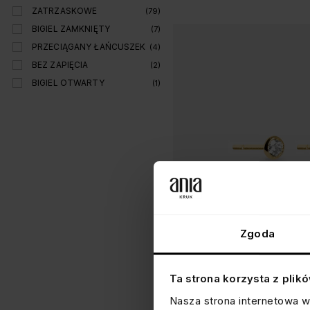
ZATRZASKOWE
(79)
BIGIEL ZAMKNIĘTY
(7)
PRZECIĄGANY ŁAŃCUSZEK
(4)
BEZ ZAPIĘCIA
(2)
BIGIEL OTWARTY
(1)
Zgoda
Ta strona korzysta z plik
KOLCZYKI ZŁOTE Z CYRKONIA
Nasza strona internetowa w