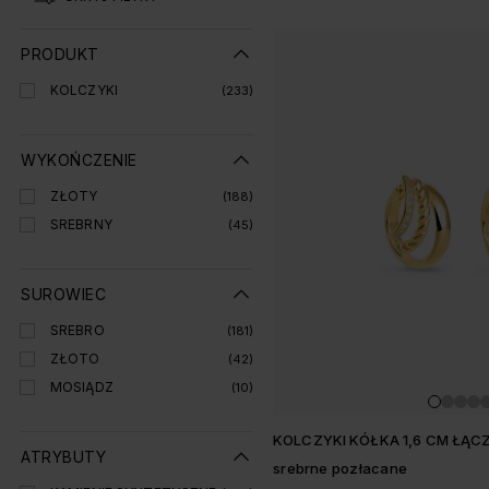
Lista produtó
PRODUKT
KOLCZYKI
(233)
WYKOŃCZENIE
ZŁOTY
(188)
SREBRNY
(45)
SUROWIEC
SREBRO
(181)
ZŁOTO
(42)
MOSIĄDZ
(10)
KOLCZYKI KÓŁKA 1,6 CM ŁĄ
ATRYBUTY
srebrne pozłacane