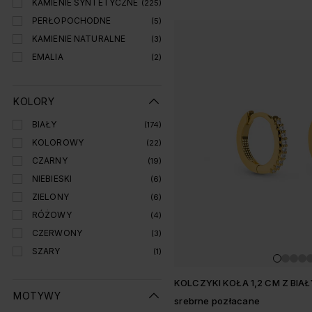
KAMIENIE SYNTETYCZNE
(225)
PERŁOPOCHODNE
(5)
KAMIENIE NATURALNE
(3)
EMALIA
(2)
KOLORY
BIAŁY
(174)
KOLOROWY
(22)
CZARNY
(19)
NIEBIESKI
(6)
ZIELONY
(6)
RÓŻOWY
(4)
CZERWONY
(3)
SZARY
(1)
KOLCZYKI KOŁA 1,2 CM Z BIA
MOTYWY
srebrne pozłacane