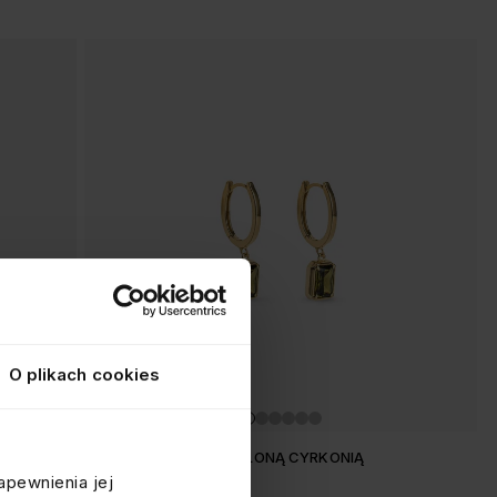
O plikach cookies
KOLCZYKI Z JASNOZIELONĄ CYRKONIĄ
apewnienia jej
srebrne pozłacane