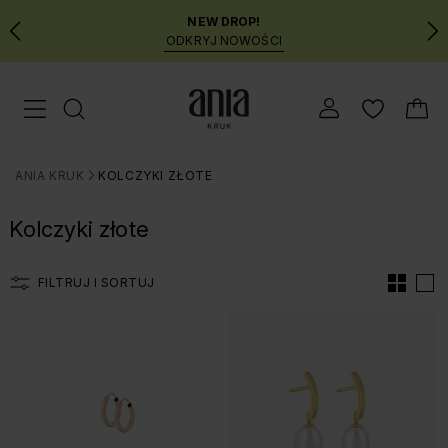
NEW DROP!
ODKRYJ NOWOŚCI
Przejdź
Menu mobilne
do
GŁÓWNEJ
ZAWARTOŚCI
ANIA KRUK
KOLCZYKI ZŁOTE
FILTRÓW
>
PRODUKTÓW
Kolczyki złote
MENU
WYSZUKIWARKI
FILTRUJ I SORTUJ
Lista produtów