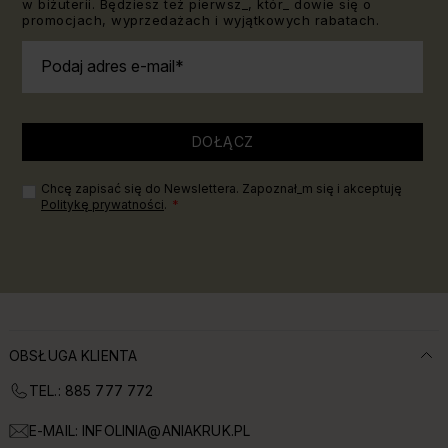
w biżuterii. Będziesz też pierwsz_, któr_ dowie się o
promocjach, wyprzedażach i wyjątkowych rabatach.
Podaj adres e-mail
DOŁĄCZ
Chcę zapisać się do Newslettera. Zapoznał_m się i akceptuję
Politykę prywatności
.
OBSŁUGA KLIENTA
TEL.: 885 777 772
E-MAIL:
INFOLINIA@ANIAKRUK.PL