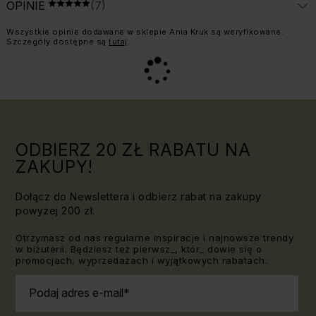
ŚREDNIA OCENA: 5 Z 5, LICZBA OPINII: 7
OPINIE
(7)
OCENA 5 NA 5
Informacja o weryfikacji opinii:
Wszystkie opinie dodawane w sklepie Ania Kruk są weryfikowane.
Szczegóły dostępne są
tutaj
.
ODBIERZ 20 ZŁ RABATU NA
ZAKUPY!
Dołącz do Newslettera i odbierz rabat na zakupy
powyżej 200 zł.
Otrzymasz od nas regularne inspiracje i najnowsze trendy
w biżuterii. Będziesz też pierwsz_, któr_ dowie się o
promocjach, wyprzedażach i wyjątkowych rabatach.
Podaj adres e-mail