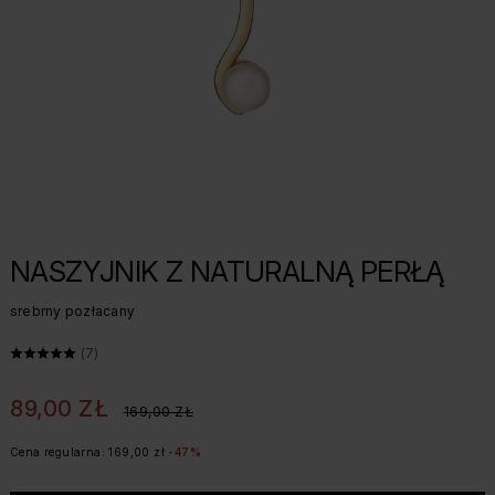
NASZYJNIK Z NATURALNĄ PERŁĄ
srebrny pozłacany
ŚREDNIA OCENA: 5 Z 5, LICZBA OPINII: 7
(7)
89,00 ZŁ
169,00 ZŁ
Cena regularna: 169,00 zł
-47%