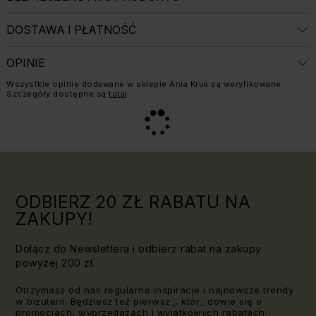
DOSTAWA I PŁATNOŚĆ
OPINIE
Informacja o weryfikacji opinii:
Wszystkie opinie dodawane w sklepie Ania Kruk są weryfikowane.
Szczegóły dostępne są
tutaj
.
ODBIERZ 20 ZŁ RABATU NA
ZAKUPY!
Dołącz do Newslettera i odbierz rabat na zakupy
powyżej 200 zł.
Otrzymasz od nas regularne inspiracje i najnowsze trendy
w biżuterii. Będziesz też pierwsz_, któr_ dowie się o
promocjach, wyprzedażach i wyjątkowych rabatach.