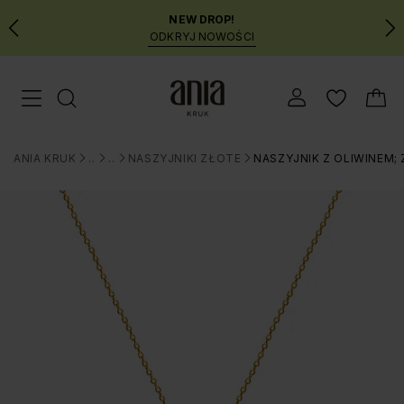
NEW DROP!
ODKRYJ NOWOŚCI
Przejdź
Menu mobilne
do
GŁÓWNEJ
ZAWARTOŚCI
ANIA KRUK
BIŻUTERIA
NASZYJNIKI
NASZYJNIKI ZŁOTE
NASZYJNIK Z OLIWINEM;
MENU
>
>
>
>
WYSZUKIWARKI