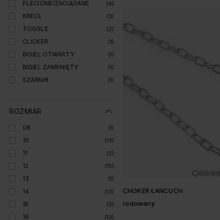
PLECIONE/ZACIĄGANE
(4)
KREOL
(3)
TOGGLE
(2)
CLICKER
(1)
BIGIEL OTWARTY
(1)
BIGIEL ZAMKNIĘTY
(1)
SZARNIR
(1)
ROZMIAR
08
(1)
10
(13)
11
(2)
12
(15)
13
(1)
CHOKER ŁAŃCUCH
14
(13)
rodowany
15
(2)
16
(13)