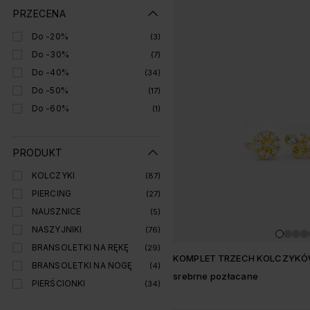
Lista produtó
PRZECENA
Do -20%
(3)
Do -30%
(7)
Do -40%
(34)
Do -50%
(17)
Do -60%
(1)
PRODUKT
KOLCZYKI
(87)
PIERCING
(27)
NAUSZNICE
(5)
NASZYJNIKI
(76)
BRANSOLETKI NA RĘKĘ
(29)
KOMPLET TRZECH KOLCZYK
BRANSOLETKI NA NOGĘ
(4)
srebrne pozłacane
PIERŚCIONKI
(34)