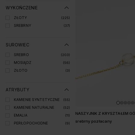
WYKOŃCZENIE
ZŁOTY
(225)
SREBRNY
(37)
SUROWIEC
SREBRO
(203)
MOSIĄDZ
(56)
ZŁOTO
(3)
ATRYBUTY
KAMIENIE SYNTETYCZNE
(55)
KAMIENIE NATURALNE
(52)
NASZYJNIK Z KRYSZTAŁEM G
EMALIA
(11)
srebrny pozłacany
PERŁOPOCHODNE
(9)