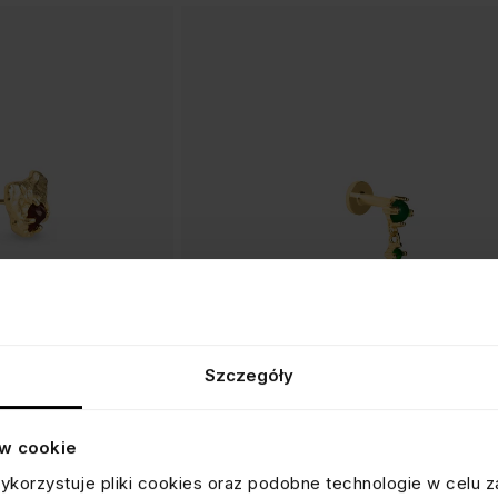
Szczegóły
NATEM
KOLCZYK Z CHALCEDONEM
ów cookie
srebrny, pozłacany
ykorzystuje pliki cookies oraz podobne technologie w celu z