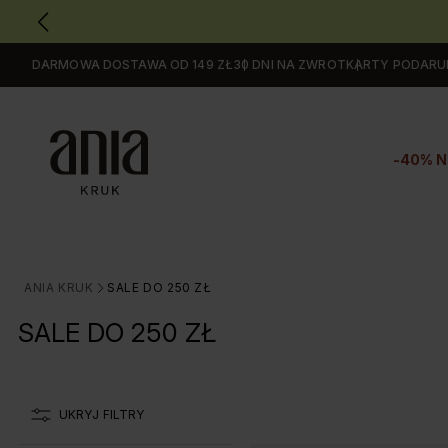
DARMOWA DOSTAWA OD 149 ZŁ
30 DNI NA ZWROT
KARTY PODAR
Przejdź
do
GŁÓWNEJ
ZAWARTOŚCI
-40% N
FILTRÓW
PRODUKTÓW
MENU
MENU
UŻYTKOWNIKA
ANIA KRUK
SALE DO 250 ZŁ
>
WYSZUKIWARKI
SALE DO 250 ZŁ
UKRYJ FILTRY