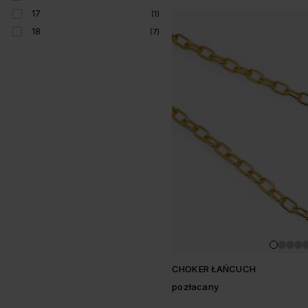
17
(1)
18
(7)
CHOKER ŁAŃCUCH
pozłacany