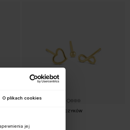
O plikach cookies
KOMPLET TRZECH KOLCZYKÓW
srebrne pozłacane
apewnienia jej