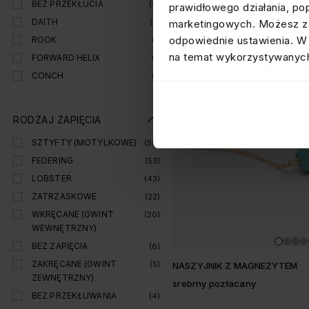
BEZ PRZEKŁUCIA
(4)
prawidłowego działania, po
DAITH
marketingowych. Możesz za
(2)
odpowiednie ustawienia. W 
ROOK
(1)
na temat wykorzystywanych
FORWARD HELIX
(1)
CONCH
(1)
RODZAJ ZAPIĘCIA
SZTYFTY (MOTYLKOWE)
(58)
FEDERING
(53)
LOBSTER
(43)
ZATRZASKOWE
(22)
WKRĘCANE (GWINT
(20)
WEWNĘTRZNY)
BEZ ZAPIĘCIA
(6)
ZAKRĘCANE (GWINT
(5)
NASZYJNIK Z MAGNEZYTEM
ZEWNĘTRZNY)
srebrny pozłacany
BEZ PRZEKŁUWANIA
(4)