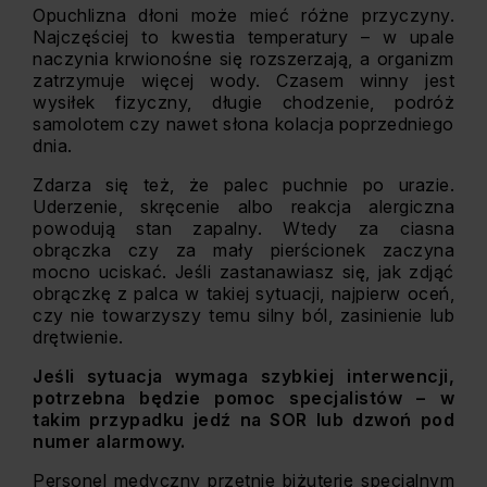
Opuchlizna dłoni może mieć różne przyczyny.
Najczęściej to kwestia temperatury – w upale
naczynia krwionośne się rozszerzają, a organizm
zatrzymuje więcej wody. Czasem winny jest
wysiłek fizyczny, długie chodzenie, podróż
samolotem czy nawet słona kolacja poprzedniego
dnia.
Zdarza się też, że palec puchnie po urazie.
Uderzenie, skręcenie albo reakcja alergiczna
powodują stan zapalny. Wtedy za ciasna
obrączka czy za mały pierścionek zaczyna
mocno uciskać. Jeśli zastanawiasz się, jak zdjąć
obrączkę z palca w takiej sytuacji, najpierw oceń,
czy nie towarzyszy temu silny ból, zasinienie lub
drętwienie.
Jeśli sytuacja wymaga szybkiej interwencji,
potrzebna będzie pomoc specjalistów – w
takim przypadku jedź na SOR lub dzwoń pod
numer alarmowy.
Personel medyczny przetnie biżuterię specjalnym