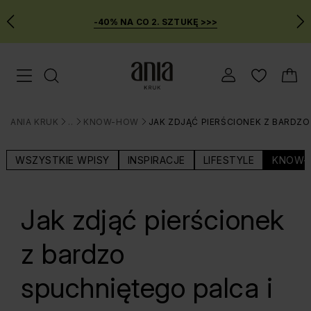
-40% NA CO 2. SZTUKĘ >>>
Przejdź
Menu mobilne
do
GŁÓWNEJ
ZAWARTOŚCI
ANIA KRUK
BLOG
KNOW-HOW
JAK ZDJĄĆ PIERŚCIONEK Z BARDZO
MENU
>
>
>
WYSZUKIWARKI
WSZYSTKIE WPISY
INSPIRACJE
LIFESTYLE
KNOW-
Jak zdjąć pierścionek
z bardzo
spuchniętego palca i