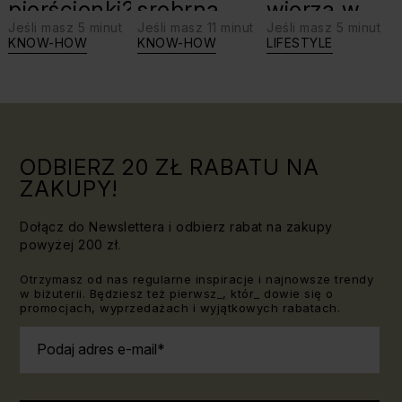
pierścionki?
srebrną
wierzą w
Jeśli masz 5 minut
Jeśli masz 11 minut
Jeśli masz 5 minut
biżuterię?
swoje siły:
KNOW-HOW
KNOW-HOW
LIFESTYLE
Triki, które
jaki kamień
warto
dla Lwa?
znać!
ODBIERZ 20 ZŁ RABATU NA
ZAKUPY!
Dołącz do Newslettera i odbierz rabat na zakupy
powyżej 200 zł.
Otrzymasz od nas regularne inspiracje i najnowsze trendy
w biżuterii. Będziesz też pierwsz_, któr_ dowie się o
promocjach, wyprzedażach i wyjątkowych rabatach.
Podaj adres e-mail