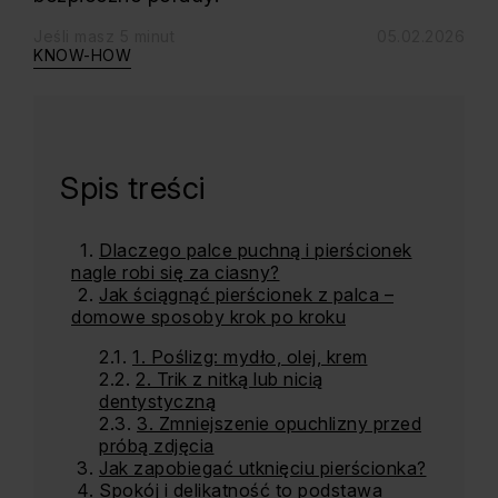
Jeśli masz 5 minut
05.02.2026
KNOW-HOW
Spis treści
Dlaczego palce puchną i pierścionek
nagle robi się za ciasny?
Jak ściągnąć pierścionek z palca –
domowe sposoby krok po kroku
1. Poślizg: mydło, olej, krem
2. Trik z nitką lub nicią
dentystyczną
3. Zmniejszenie opuchlizny przed
próbą zdjęcia
Jak zapobiegać utknięciu pierścionka?
Spokój i delikatność to podstawa