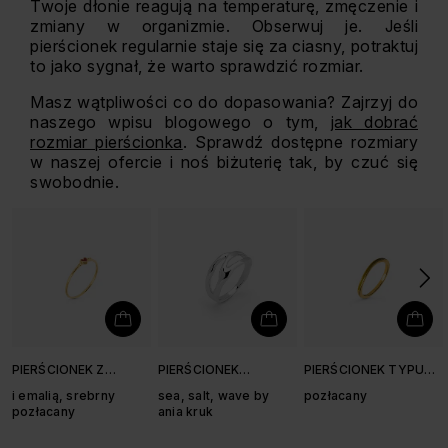
Twoje dłonie reagują na temperaturę, zmęczenie i
zmiany w organizmie. Obserwuj je. Jeśli
pierścionek regularnie staje się za ciasny, potraktuj
to jako sygnał, że warto sprawdzić rozmiar.
Masz wątpliwości co do dopasowania? Zajrzyj do
naszego wpisu blogowego o tym,
jak dobrać
rozmiar pierścionka
. Sprawdź dostępne rozmiary
w naszej ofercie i noś biżuterię tak, by czuć się
swobodnie.
PIERŚCIONEK Z
PIERŚCIONEK
PIERŚCIONEK TYPU
SERCEM
NIEREGULARNY
OBRĄCZKA Z
i emalią, srebrny
sea, salt, wave by
pozłacany
OLIWKOWĄ EMALIĄ
pozłacany
ania kruk