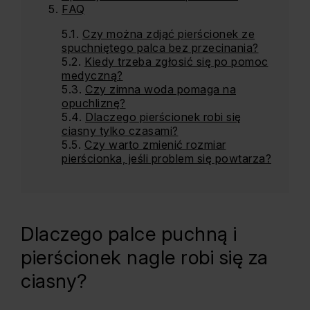
FAQ
Czy można zdjąć pierścionek ze
spuchniętego palca bez przecinania?
Kiedy trzeba zgłosić się po pomoc
medyczną?
Czy zimna woda pomaga na
opuchliznę?
Dlaczego pierścionek robi się
ciasny tylko czasami?
Czy warto zmienić rozmiar
pierścionka, jeśli problem się powtarza?
Dlaczego palce puchną i
pierścionek nagle robi się za
ciasny?