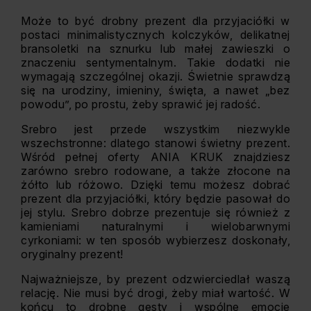
Może to być drobny prezent dla przyjaciółki w
postaci minimalistycznych kolczyków, delikatnej
bransoletki na sznurku lub małej zawieszki o
znaczeniu sentymentalnym. Takie dodatki nie
wymagają szczególnej okazji. Świetnie sprawdzą
się na urodziny, imieniny, święta, a nawet „bez
powodu”, po prostu, żeby sprawić jej radość.
Srebro jest przede wszystkim niezwykle
wszechstronne: dlatego stanowi świetny prezent.
Wśród pełnej oferty ANIA KRUK znajdziesz
zarówno srebro rodowane, a także złocone na
żółto lub różowo. Dzięki temu możesz dobrać
prezent dla przyjaciółki, który będzie pasował do
jej stylu. Srebro dobrze prezentuje się również z
kamieniami naturalnymi i wielobarwnymi
cyrkoniami: w ten sposób wybierzesz doskonały,
oryginalny prezent!
Najważniejsze, by prezent odzwierciedlał waszą
relację. Nie musi być drogi, żeby miał wartość. W
końcu to drobne gesty i wspólne emocje