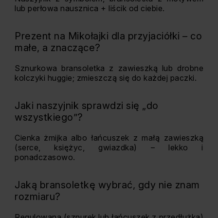
lub perłowa nausznica + liścik od ciebie.
Prezent na Mikołajki dla przyjaciółki – co
małe, a znaczące?
Sznurkowa bransoletka z zawieszką lub drobne
kolczyki huggie; zmieszczą się do każdej paczki.
Jaki naszyjnik sprawdzi się „do
wszystkiego”?
Cienka żmijka albo łańcuszek z małą zawieszką
(serce, księżyc, gwiazdka) – lekko i
ponadczasowo.
Jaką bransoletkę wybrać, gdy nie znam
rozmiaru?
Regulowaną (sznurek lub łańcuszek z przedłużką)