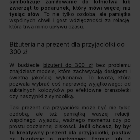
symbolizuje zamiłowanie do lotnictwa lub
zwierząt to podarunek, który mówi więcej niż
tysiąc słów.
To nie tylko ozdoba, ale pamiątka
wspólnych chwil i gest wdzięczności za relację,
która trwa mimo upływu czasu.
Biżuteria na prezent dla przyjaciółki do
300 zł
W budżecie
biżuterii do 300 zł
bez problemu
znajdziesz modele, które zachwycają designem i
świetną jakością wykonania. To kwota, która
pozwala wybrać coś naprawdę wyjątkowego: od
subtelnych kolczyków po efektowne bransoletki
czy naszyjniki z symboliką.
Taki prezent dla przyjaciółki może być nie tylko
ozdobą, ale też pamiątką waszej relacji:
wspólnego wyjazdu, ważnego momentu czy po
prostu codziennej bliskości.
Jeśli chcesz, by był
to kreatywny prezent dla przyjaciółki, postaw
na biżuterię o nietypowej formie lub z