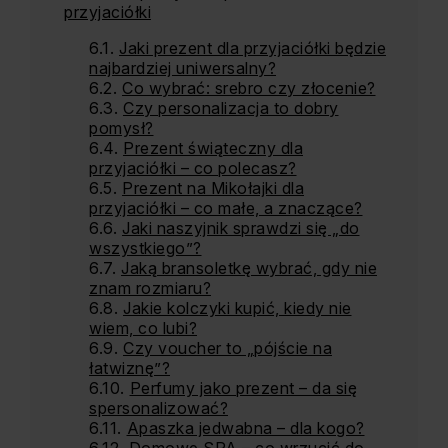
przyjaciółki
Jaki prezent dla przyjaciółki będzie
najbardziej uniwersalny?
Co wybrać: srebro czy złocenie?
Czy personalizacja to dobry
pomysł?
Prezent świąteczny dla
przyjaciółki – co polecasz?
Prezent na Mikołajki dla
przyjaciółki – co małe, a znaczące?
Jaki naszyjnik sprawdzi się „do
wszystkiego”?
Jaką bransoletkę wybrać, gdy nie
znam rozmiaru?
Jakie kolczyki kupić, kiedy nie
wiem, co lubi?
Czy voucher to „pójście na
łatwiznę”?
Perfumy jako prezent – da się
spersonalizować?
Apaszka jedwabna – dla kogo?