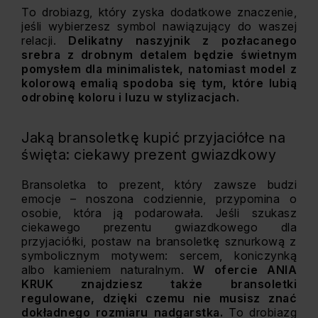
To drobiazg, który zyska dodatkowe znaczenie,
jeśli wybierzesz symbol nawiązujący do waszej
relacji.
Delikatny naszyjnik z pozłacanego
srebra z drobnym detalem będzie świetnym
pomysłem dla minimalistek, natomiast model z
kolorową emalią spodoba się tym, które lubią
odrobinę koloru i luzu w stylizacjach.
Jaką bransoletkę kupić przyjaciółce na
święta: ciekawy prezent gwiazdkowy
Bransoletka to prezent, który zawsze budzi
emocje – noszona codziennie, przypomina o
osobie, która ją podarowała. Jeśli szukasz
ciekawego prezentu gwiazdkowego dla
przyjaciółki, postaw na bransoletkę sznurkową z
symbolicznym motywem: sercem, koniczynką
albo kamieniem naturalnym.
W ofercie ANIA
KRUK znajdziesz także bransoletki
regulowane, dzięki czemu nie musisz znać
dokładnego rozmiaru nadgarstka.
To drobiazg