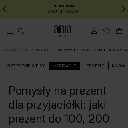
NEW DROP!
ODKRYJ NOWOŚCI
Przejdź
Menu mobilne
do
GŁÓWNEJ
ZAWARTOŚCI
ANIA KRUK
BLOG
INSPIRACJE
POMYSŁY NA PREZENT DLA PRZYJACI
MENU
>
>
>
WYSZUKIWARKI
WSZYSTKIE WPISY
INSPIRACJE
LIFESTYLE
KNOW-
Pomysły na prezent
dla przyjaciółki: jaki
prezent do 100, 200