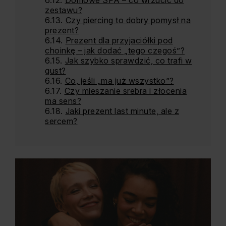
Domowe SPA – co wrzucić do
zestawu?
Czy piercing to dobry pomysł na
prezent?
Prezent dla przyjaciółki pod
choinkę – jak dodać „tego czegoś”?
Jak szybko sprawdzić, co trafi w
gust?
Co, jeśli „ma już wszystko”?
Czy mieszanie srebra i złocenia
ma sens?
Jaki prezent last minute, ale z
sercem?