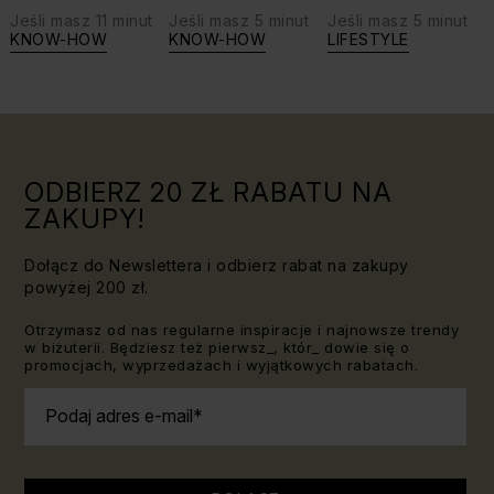
Jeśli masz 11 minut
Jeśli masz 5 minut
Jeśli masz 5 minut
biżuterię?
swoje siły:
KNOW-HOW
KNOW-HOW
LIFESTYLE
Triki, które
jaki kamień
warto
dla Lwa?
znać!
ODBIERZ 20 ZŁ RABATU NA
ZAKUPY!
Dołącz do Newslettera i odbierz rabat na zakupy
powyżej 200 zł.
Otrzymasz od nas regularne inspiracje i najnowsze trendy
w biżuterii. Będziesz też pierwsz_, któr_ dowie się o
promocjach, wyprzedażach i wyjątkowych rabatach.
Podaj adres e-mail