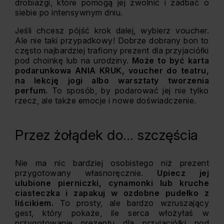
drobiazgi, które pomogą jej zwolnić i zadbać o
siebie po intensywnym dniu.
Jeśli chcesz pójść krok dalej, wybierz voucher.
Ale nie taki przypadkowy! Dobrze dobrany bon to
często najbardziej trafiony prezent dla przyjaciółki
pod choinkę lub na urodziny.
Może to być karta
podarunkowa ANIA KRUK, voucher do teatru,
na lekcję jogi albo warsztaty tworzenia
perfum.
To sposób, by podarować jej nie tylko
rzecz, ale także emocje i nowe doświadczenie.
Przez żołądek do… szczęścia
Nie ma nic bardziej osobistego niż prezent
przygotowany własnoręcznie.
Upiecz jej
ulubione pierniczki, cynamonki lub kruche
ciasteczka i zapakuj w ozdobne pudełko z
liścikiem.
To prosty, ale bardzo wzruszający
gest, który pokaże, ile serca włożyłaś w
przygotowanie prezentu dla przyjaciółki pod