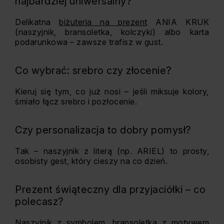
najbardziej uniwersalny?
Delikatna
biżuteria na prezent
ANIA KRUK
(naszyjnik, bransoletka, kolczyki) albo karta
podarunkowa – zawsze trafisz w gust.
Co wybrać: srebro czy złocenie?
Kieruj się tym, co już nosi – jeśli miksuje kolory,
śmiało łącz srebro i pozłocenie.
Czy personalizacja to dobry pomysł?
Tak – naszyjnik z literą (np. ARIEL) to prosty,
osobisty gest, który cieszy na co dzień.
Prezent świąteczny dla przyjaciółki – co
polecasz?
Naszyjnik z symbolem, bransoletka z motywem