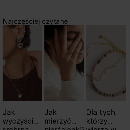
Najczęściej czytane
Jak
Jak
Dla tych,
wyczyścić
mierzyć
którzy
srebrną
pierścionki?
wierzą w