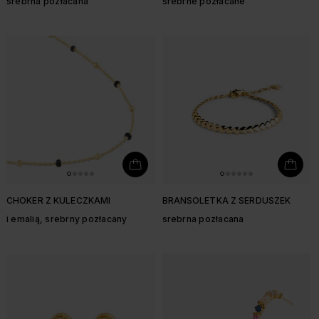
srebrna pozłacana
srebrne pozłacane
CHOKER Z KULECZKAMI
BRANSOLETKA Z SERDUSZEK
i emalią, srebrny pozłacany
srebrna pozłacana