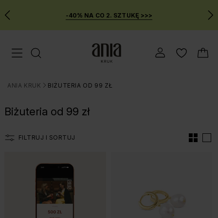
-40% NA CO 2. SZTUKĘ >>>
Przejdź
Menu mobilne
do
GŁÓWNEJ
ZAWARTOŚCI
ANIA KRUK
BIŻUTERIA OD 99 ZŁ
FILTRÓW
>
PRODUKTÓW
Biżuteria od 99 zł
MENU
WYSZUKIWARKI
FILTRUJ I SORTUJ
Lista produtów