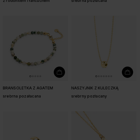
z rodonitem i łańcuchem
srebrna pozłacana
BRANSOLETKA Z AGATEM
NASZYJNIK Z KULECZKĄ
srebrna pozałacana
srebrny pozłacany