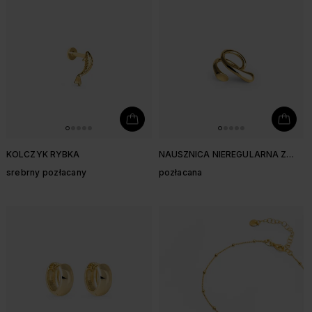
KOLCZYK RYBKA
NAUSZNICA NIEREGULARNA Z
MOTYWEM ŁEZKI NA PRAWE
srebrny pozłacany
pozłacana
UCHO