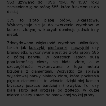
583 używano do 1996 roku. W 1997 roku
zamieniono ją na próbę 585, która funkcjonuje do
dzisiaj.
375 to złoto piątej próby, 9-karatowe.
Wykorzystuje się je do tworzenia wyrobów w
kolorze złotym, w których dominuje jednak inny
metal.
Zdecydowana większość wyrobów jubilerskich,
takich jak
kolczyki
,
pierścionki
,
naszyjniki
czy
bransoletki
, wykonywana jest ze złota próby 585
o żółtej barwie. W ostatnich latach dużą
popularnością cieszy się białe złoto, a w
szczególności wykonywana z tego metalu
biżuteria z diamentami
. Wszystko za sprawą
wyjątkowej barwy białego złota, która podkreśla
piękno diamentu – to właśnie dzięki niej kamień
błyszczy jeszcze bardziej niż zwykle. To, czy
białe złoto jest droższe od żółtego, w dużej
mierze zależy zatem od omawianej wyżej próby.