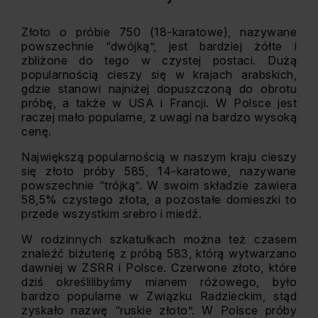
Złoto o próbie 750 (18-karatowe), nazywane
powszechnie “dwójką”, jest bardziej żółte i
zbliżone do tego w czystej postaci. Dużą
popularnością cieszy się w krajach arabskich,
gdzie stanowi najniżej dopuszczoną do obrotu
próbę, a także w USA i Francji. W Polsce jest
raczej mało popularne, z uwagi na bardzo wysoką
cenę.
Największą popularnością w naszym kraju cieszy
się złoto próby 585, 14-karatowe, nazywane
powszechnie “trójką”. W swoim składzie zawiera
58,5% czystego złota, a pozostałe domieszki to
przede wszystkim srebro i miedź.
W rodzinnych szkatułkach można też czasem
znaleźć biżuterię z próbą 583, którą wytwarzano
dawniej w ZSRR i Polsce. Czerwone złoto, które
dziś określilibyśmy mianem różowego, było
bardzo popularne w Związku Radzieckim, stąd
zyskało nazwę “ruskie złoto”. W Polsce próby