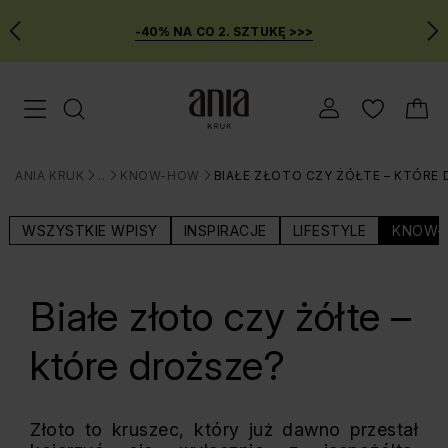
-40% NA CO 2. SZTUKĘ >>>
Przejdź
Menu mobilne
do
GŁÓWNEJ
ZAWARTOŚCI
ANIA KRUK
BLOG
KNOW-HOW
BIAŁE ZŁOTO CZY ŻÓŁTE – KTÓRE
MENU
>
>
>
WYSZUKIWARKI
WSZYSTKIE WPISY
INSPIRACJE
LIFESTYLE
KNOW-
Białe złoto czy żółte –
które droższe?
Złoto to kruszec, który już dawno przestał