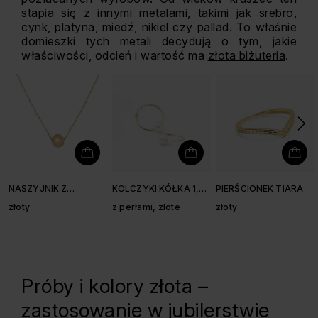
stapia się z innymi metalami, takimi jak srebro,
cynk, platyna, miedź, nikiel czy pallad. To właśnie
domieszki tych metali decydują o tym, jakie
właściwości, odcień i wartość ma
złota biżuteria
.
NASZYJNIK Z
KOLCZYKI KÓŁKA 1,4
PIERŚCIONEK TIARA
KULECZKĄ
CM
złoty
z perłami, złote
złoty
Próby i kolory złota –
zastosowanie w jubilerstwie