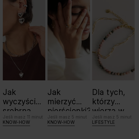
Jak
Jak
Dla tych,
wyczyścić
mierzyć
którzy
srebrną
pierścionki?
wierzą w
Jeśli masz 11 minut
Jeśli masz 5 minut
Jeśli masz 5 minut
biżuterię?
swoje siły:
KNOW-HOW
KNOW-HOW
LIFESTYLE
Triki, które
jaki kamień
warto
dla Lwa?