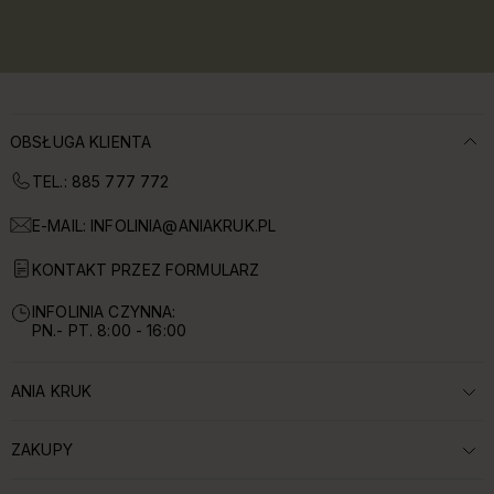
OBSŁUGA KLIENTA
TEL.: 885 777 772
E-MAIL:
INFOLINIA@ANIAKRUK.PL
KONTAKT PRZEZ FORMULARZ
INFOLINIA CZYNNA:
PN.- PT. 8:00 - 16:00
ANIA KRUK
ROZWIŃ SEKCJĘ:
ZAKUPY
ROZWIŃ SEKCJĘ: