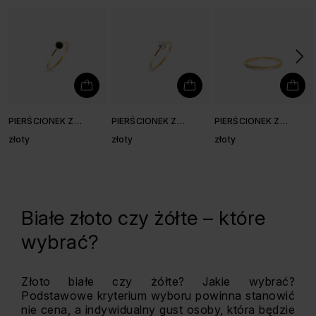
PIERŚCIONEK Z
PIERŚCIONEK Z
PIERŚCIONEK Z
CZARNYM SPINELEM
BIAŁYM TOPAZEM 3,9
CYRKONIAMI
złoty
złoty
złoty
3,9 MM
MM
Białe złoto czy żółte – które
wybrać?
Złoto białe czy żółte? Jakie wybrać?
Podstawowe kryterium wyboru powinna stanowić
nie cena, a indywidualny gust osoby, która będzie