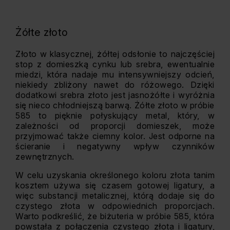
Żółte złoto
Złoto w klasycznej, żółtej odsłonie to najczęściej
stop z domieszką cynku lub srebra, ewentualnie
miedzi, która nadaje mu intensywniejszy odcień,
niekiedy zbliżony nawet do różowego. Dzięki
dodatkowi srebra złoto jest jasnożółte i wyróżnia
się nieco chłodniejszą barwą. Żółte złoto w próbie
585 to pięknie połyskujący metal, który, w
zależności od proporcji domieszek, może
przyjmować także ciemny kolor. Jest odporne na
ścieranie i negatywny wpływ czynników
zewnętrznych.
W celu uzyskania określonego koloru złota tanim
kosztem używa się czasem gotowej ligatury, a
więc substancji metalicznej, którą dodaje się do
czystego złota w odpowiednich proporcjach.
Warto podkreślić, że biżuteria w próbie 585, która
powstała z połączenia czystego złota i ligatury,