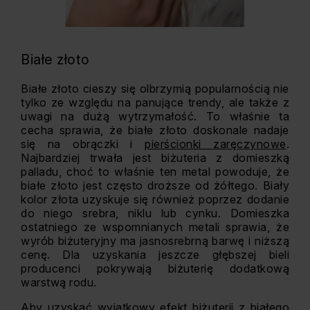
Białe złoto
Białe złoto cieszy się olbrzymią popularnością nie
tylko ze względu na panujące trendy, ale także z
uwagi na dużą wytrzymałość. To właśnie ta
cecha sprawia, że białe złoto doskonale nadaje
się na obrączki i
pierścionki zaręczynowe
.
Najbardziej trwała jest biżuteria z domieszką
palladu, choć to właśnie ten metal powoduje, że
białe złoto jest często droższe od żółtego. Biały
kolor złota uzyskuje się również poprzez dodanie
do niego srebra, niklu lub cynku. Domieszka
ostatniego ze wspomnianych metali sprawia, że
wyrób biżuteryjny ma jasnosrebrną barwę i niższą
cenę. Dla uzyskania jeszcze głębszej bieli
producenci pokrywają biżuterię dodatkową
warstwą rodu.
Aby uzyskać wyjątkowy efekt biżuterii z białego