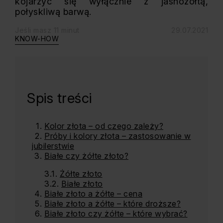
kojarzyć się wyłącznie z jasnożółtą,
połyskliwą barwą.
Jeśli masz 11 minut
29.07.2021
KNOW-HOW
Spis treści
Kolor złota – od czego zależy?
Próby i kolory złota – zastosowanie w
jubilerstwie
Białe czy żółte złoto?
Żółte złoto
Białe złoto
Białe złoto a żółte – cena
Białe złoto a żółte – które droższe?
Białe złoto czy żółte – które wybrać?