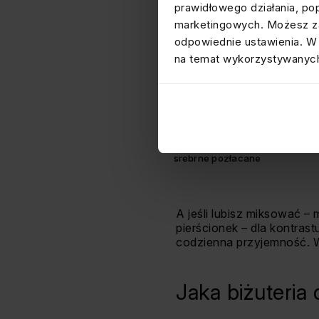
prawidłowego działania, po
marketingowych. Możesz za
odpowiednie ustawienia. W 
na temat wykorzystywanych
KOLCZYKI KÓŁKA 1,8 CM
srebrne pozłacane
A jeśli lubisz miksować –
pierścionek – dla kontrast
codzienna przyjemność. W
Jaka biżuteria 