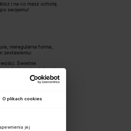
ubisz i na co masz ochotę
ć po swojemu!
ura, nieregularna forma,
m zestawieniu:
owości. Świetnie
o wykończenia stylizacji.
ficzne. Idealne, jeśli
ddechu, nowoczesnej
le i niebo pełne gwiazd.
O plikach cookies
apewnienia jej