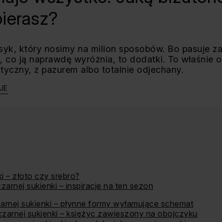
bierasz?
syk, który nosimy na milion sposobów. Bo pasuje z
 co ją naprawdę wyróżnia, to dodatki. To właśnie on
tyczny, z pazurem albo totalnie odjechany.
JE
i – złoto czy srebro?
czarnej sukienki – inspiracje na ten sezon
zarnej sukienki – płynne formy wyłamujące schemat
czarnej sukienki – księżyc zawieszony na obojczyku