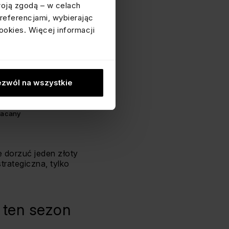
woją zgodą – w celach
referencjami, wybierając
ookies. Więcej informacji
zwól na wszystkie
 ŁAŃCUCH 4 MM
KOLCZYKI ZŁOTE KÓŁKA 1,3 CM
łacany
e dorzuć jeden złoty
strategiczna, tylko
a ten sezon