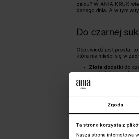
palcu? W ANIA KRUK wierzy
danego dnia. A w tym arty
Do czarnej suk
Odpowiedź jest prosta:
to,
która nie mieści się w ża
Złote dodatki
do cza
wyglądają z opaloną 
Złoto przyciąga wzro
Srebrne dodatki
do 
wolisz minimalizm al
elegancji. To też św
Zgoda
Ta strona korzysta z plik
Nasza strona internetowa w