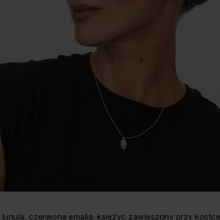
 lunula, czerwona emalia, księżyc zawieszony przy kostc