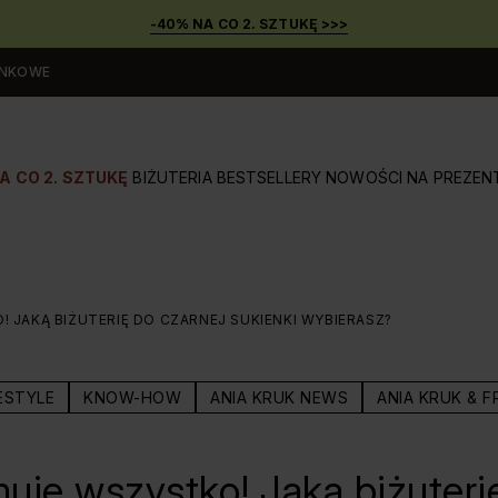
-40% NA CO 2. SZTUKĘ >>>
UNKOWE
A CO 2. SZTUKĘ
BIŻUTERIA
BESTSELLERY
NOWOŚCI
NA PREZEN
 JAKĄ BIŻUTERIĘ DO CZARNEJ SUKIENKI WYBIERASZ?
ESTYLE
KNOW-HOW
ANIA KRUK NEWS
ANIA KRUK & F
uje wszystko! Jaką biżuteri