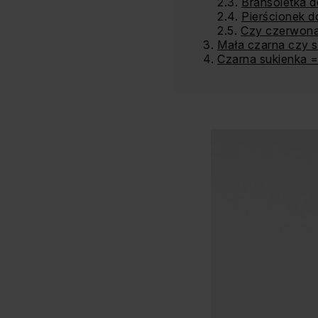
Bransoletka d
Pierścionek d
Czy czerwona 
Mała czarna czy 
Czarna sukienka =