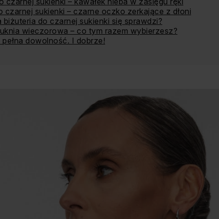
o czarnej sukienki – kawałek nieba w zasięgu ręki
o czarnej sukienki – czarne oczko zerkające z dłoni
biżuteria do czarnej sukienki się sprawdzi?
suknia wieczorowa – co tym razem wybierzesz?
 pełna dowolność. I dobrze!