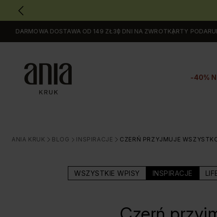
DARMOWA DOSTAWA OD 149 ZŁ
30 DNI NA ZWROT
KARTY PODAR
Przejdź
do
GŁÓWNEJ
ZAWARTOŚCI
-40% N
MENU
MENU
UŻYTKOWNIKA
WYSZUKIWARKI
ANIA KRUK
BLOG
INSPIRACJE
CZERŃ PRZYJMUJE WSZYSTKO!
>
>
>
WSZYSTKIE WPISY
INSPIRACJE
LIF
Czerń przyjm