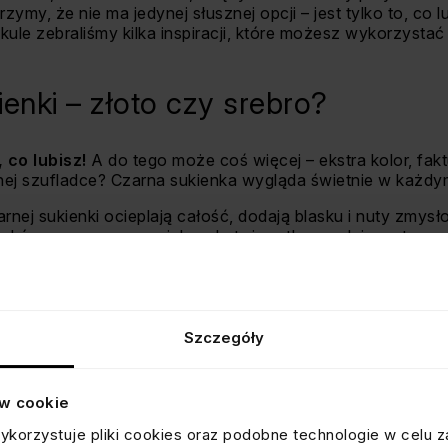
my, że nie ma jedynej słusznej opcji – jest tylko to, co l
kule zebraliśmy kilka inspiracji, które możesz wykorzysta
ienki – złoto czy srebro?
 co lubisz!
A do tego może coś więcej – ekstra kolor, fakt
dnej szufladce? Czarna sukienka wygląda świetnie w każdy
rnej sukienki ocieplają całość, dodają blasku i nuty zmysł
skórą, czerwoną szminką, ale też na tle zupełnie matoweg
k – bez nachalności, za to z energią.
czarnej sukienki są subtelniejsze, chłodniejsze, bardziej gra
bo chcesz wprowadzić do stylizacji więcej przestrzeni, o
ietny wybór, jeśli kochasz motywy kosmiczne, lunarne, lunu
Szczegóły
ów cookie
ykorzystuje pliki cookies oraz podobne technologie w celu z