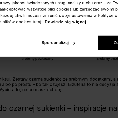
prawy jakości świadczonych usług, analizy ruchu oraz – za T
akceptować wszystkie pliki cookies lub zarządzać swoimi p
każdej chwili możesz zmienić swoje ustawienia w Polityce c
 plików cookies tutaj:
Dowiedz się więcej
.
Spersonalizuj
Ze
NASZYJNIK PODWÓJNY Z KULKAMI
NASZYJNIK
srebrny pozłacany
srebrny poz
 miksuj. Zestaw czarną sukienkę ze srebrnymi dodatkami, al
u albo po prostu – bo tak czujesz. Biżuteria to nie decyzja 
ybiera to, na co masz ochotę!
do czarnej sukienki – inspiracje n