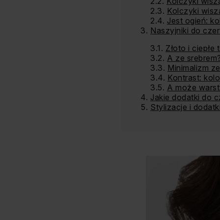
Kolczyki wisz
Kolczyki wisz
Jest ogień: ko
Naszyjniki do cze
Złoto i ciepłe
A ze srebrem
Minimalizm z
Kontrast: kolo
A może wars
Jakie dodatki do c
Stylizacje i dodat