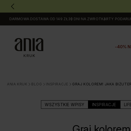
DARMOWA DOSTAWA OD 149 ZŁ
30 DNI NA ZWROT
KARTY PODAR
Przejdź
do
GŁÓWNEJ
ZAWARTOŚCI
-40% N
MENU
MENU
UŻYTKOWNIKA
WYSZUKIWARKI
ANIA KRUK
BLOG
INSPIRACJE
GRAJ KOLOREM! JAKA BIŻUTE
>
>
>
WSZYSTKIE WPISY
INSPIRACJE
LIF
Graj kolorem