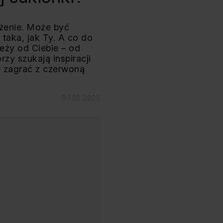
ażenie. Może być
taka, jak Ty. A co do
leży od Ciebie – od
órzy szukają inspiracji
że zagrać z czerwoną
07.05.2025