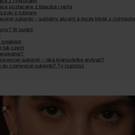
ące z cyrkonami
ące pozłacane z blaszką i perłą
lczyki z rubinem
rwonej sukienki – subtelny akcent a może błysk z rozmac
 tony? W punkt!
?
e smakiem
r lub czerń
twowanie?
zerwonej sukienki – jaką bransoletkę wybrać?
ki do czerwonej sukienki? Ty rządzisz