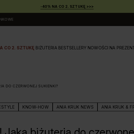
-40% NA CO 2. SZTUKĘ >>>
UNKOWE
A CO 2. SZTUKĘ
BIŻUTERIA
BESTSELLERY
NOWOŚCI
NA PREZEN
RIA DO CZERWONEJ SUKIENKI?
ESTYLE
KNOW-HOW
ANIA KRUK NEWS
ANIA KRUK & F
! Jaka biżuteria do czerwone