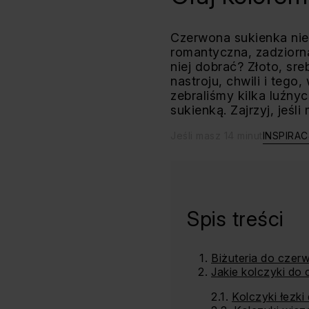
Czerwona sukienka nie 
romantyczna, zadziorna
niej dobrać? Złoto, sr
nastroju, chwili i tego,
zebraliśmy kilka luźny
sukienką. Zajrzyj, jeśl
Jeśli masz 14 minut
INSPIRAC
Spis treści
Biżuteria do czerw
Jakie kolczyki do
Kolczyki łezk