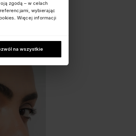
woją zgodą – w celach
ą być tylko tłem
– zielony
referencjami, wybierając
o – wszystkie chętnie
ookies. Więcej informacji
i inspirowaną tęczą i
artymi schematami. Możesz
żuteria nie musi być
zwól na wszystkie