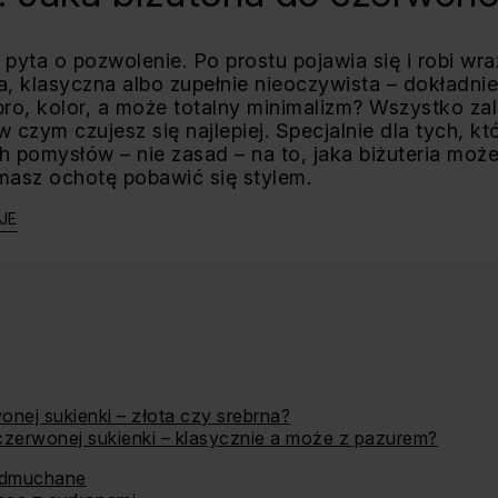
pyta o pozwolenie. Po prostu pojawia się i robi wr
, klasyczna albo zupełnie nieoczywista – dokładnie 
ebro, kolor, a może totalny minimalizm? Wszystko za
 w czym czujesz się najlepiej. Specjalnie dla tych, kt
ch pomysłów – nie zasad – na to, jaka biżuteria mo
i masz ochotę pobawić się stylem.
JE
onej sukienki – złota czy srebrna?
 czerwonej sukienki – klasycznie a może z pazurem?
i dmuchane