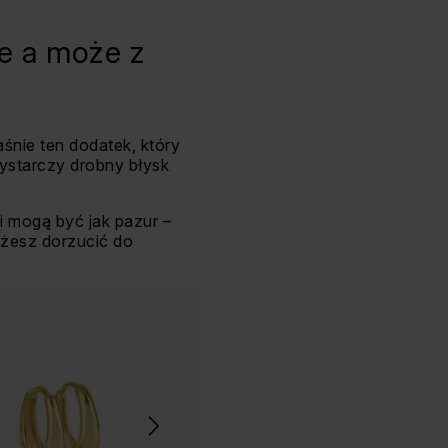
ie a może z
śnie ten dodatek, który
ystarczy drobny błysk
i mogą być jak pazur –
możesz dorzucić do