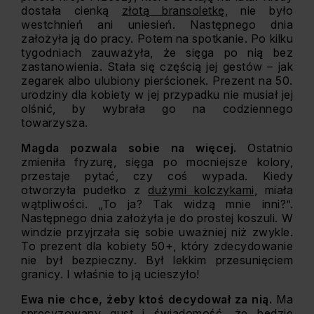
dostała cienką
złotą bransoletkę
, nie było
westchnień ani uniesień. Następnego dnia
założyła ją do pracy. Potem na spotkanie. Po kilku
tygodniach zauważyła, że sięga po nią bez
zastanowienia. Stała się częścią jej gestów – jak
zegarek albo ulubiony pierścionek. Prezent na 50.
urodziny dla kobiety w jej przypadku nie musiał jej
olśnić, by wybrała go na codziennego
towarzysza.
Magda pozwala sobie na więcej.
Ostatnio
zmieniła fryzurę, sięga po mocniejsze kolory,
przestaje pytać, czy coś wypada. Kiedy
otworzyła pudełko z
dużymi kolczykami
, miała
wątpliwości. „To ja? Tak widzą mnie inni?”.
Następnego dnia założyła je do prostej koszuli. W
windzie przyjrzała się sobie uważniej niż zwykle.
To prezent dla kobiety 50+, który zdecydowanie
nie był bezpieczny. Był lekkim przesunięciem
granicy. I właśnie to ją ucieszyło!
Ewa nie chce, żeby ktoś decydował za nią.
Ma
sprecyzowany gust i świadomość, że będzie