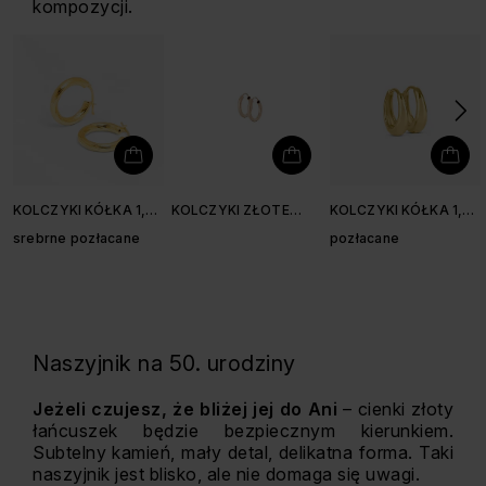
kompozycji.
KOLCZYKI KÓŁKA 1,8
KOLCZYKI ZŁOTE
KOLCZYKI KÓŁKA 1,4
CM
KÓŁKA 1,3 CM
CM
srebrne pozłacane
pozłacane
Naszyjnik na 50. urodziny
Jeżeli czujesz, że bliżej jej do Ani
– cienki złoty
łańcuszek będzie bezpiecznym kierunkiem.
Subtelny kamień, mały detal, delikatna forma. Taki
naszyjnik jest blisko, ale nie domaga się uwagi.