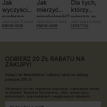
Jak
Jak
Dla tych,
wyczyścić
mierzyć
którzy
srebrną
pierścionki?
wierzą w
Jeśli masz 11 minut
Jeśli masz 5 minut
Jeśli masz 5 minut
biżuterię?
swoje siły:
KNOW-HOW
KNOW-HOW
LIFESTYLE
Triki, które
jaki kamień
warto
dla Lwa?
znać!
ODBIERZ 20 ZŁ RABATU NA
ZAKUPY!
Dołącz do Newslettera i odbierz rabat na zakupy
powyżej 200 zł.
Otrzymasz od nas regularne inspiracje i najnowsze trendy
w biżuterii. Będziesz też pierwsz_, któr_ dowie się o
promocjach, wyprzedażach i wyjątkowych rabatach.