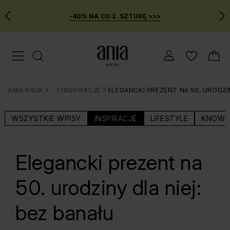
-40% NA CO 2. SZTUKĘ >>>
Przejdź
Menu mobilne
do
GŁÓWNEJ
ZAWARTOŚCI
ANIA KRUK
BLOG
INSPIRACJE
ELEGANCKI PREZENT NA 50. URODZI
MENU
>
>
>
WYSZUKIWARKI
WSZYSTKIE WPISY
INSPIRACJE
LIFESTYLE
KNOW-
Elegancki prezent na
50. urodziny dla niej:
bez banału