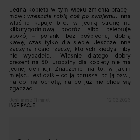
Jedna kobieta w tym wieku zmienia pracę i
mówi:
wreszcie robię coś po swojemu
. Inna
właśnie kupuje bilet w jedną stronę na
kilkutygodniową podróż albo celebruje
spokój – poranki bez pośpiechu, dobrą
kawę, czas tylko dla siebie. Jeszcze inna
zaczyna nosić rzeczy, których kiedyś niby
nie wypadało... Właśnie dlatego dobry
prezent na 50. urodziny dla kobiety nie ma
jednej definicji. Znaczenie ma to, w jakim
miejscu jest dziś – co ją porusza, co ją bawi,
na co ma ochotę, na co już nie chce się
zgadzać.
Jeśli masz 11 minut
12.02.2026
INSPIRACJE