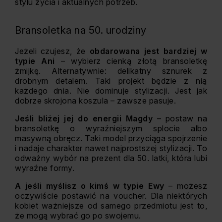
stylu życia i aktualnych potrzeb.
Bransoletka na 50. urodziny
Jeżeli czujesz, że
obdarowana jest bardziej w
typie Ani
– wybierz cienką złotą bransoletkę
żmijkę. Alternatywnie: delikatny sznurek z
drobnym detalem. Taki projekt będzie z nią
każdego dnia. Nie dominuje stylizacji. Jest jak
dobrze skrojona koszula – zawsze pasuje.
Jeśli bliżej jej do energii Magdy
– postaw na
bransoletkę o wyraźniejszym splocie albo
masywną obręcz. Taki model przyciąga spojrzenie
i nadaje charakter nawet najprostszej stylizacji. To
odważny wybór na prezent dla 50. latki, która lubi
wyraźne formy.
A jeśli myślisz o kimś w typie Ewy
– możesz
oczywiście postawić na voucher. Dla niektórych
kobiet ważniejsze od samego przedmiotu jest to,
że mogą wybrać go po swojemu.