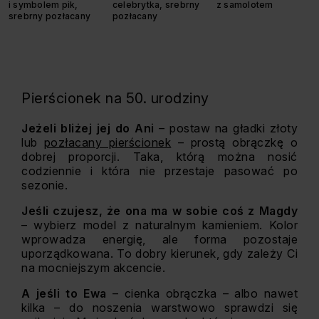
i symbolem pik,
celebrytka, srebrny
z samolotem
srebrny pozłacany
pozłacany
Pierścionek na 50. urodziny
Jeżeli bliżej jej do Ani
– postaw na gładki złoty
lub
pozłacany pierścionek
– prostą obrączkę o
dobrej proporcji. Taka, którą można nosić
codziennie i która nie przestaje pasować po
sezonie.
Jeśli czujesz, że ona ma w sobie coś z Magdy
– wybierz model z naturalnym kamieniem. Kolor
wprowadza energię, ale forma pozostaje
uporządkowana. To dobry kierunek, gdy zależy Ci
na mocniejszym akcencie.
A jeśli to Ewa
– cienka obrączka – albo nawet
kilka – do noszenia warstwowo sprawdzi się