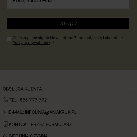
Podaj adres e-mail
DOŁĄCZ
Chcę zapisać się do Newslettera. Zapoznał_m się i akceptuję
Politykę prywatności
.
OBSŁUGA KLIENTA
TEL.: 885 777 772
E-MAIL:
INFOLINIA@ANIAKRUK.PL
KONTAKT PRZEZ FORMULARZ
INFOLINIA CZYNNA: