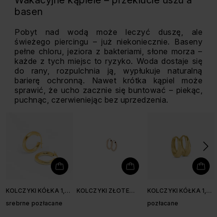
Wakacyjne kąpiele – przekłucie uszu a
basen
Pobyt nad wodą może leczyć duszę, ale
świeżego piercingu – już niekoniecznie. Baseny
pełne chloru, jeziora z bakteriami, słone morza –
każde z tych miejsc to ryzyko. Woda dostaje się
do rany, rozpulchnia ją, wypłukuje naturalną
barierę ochronną. Nawet krótka kąpiel może
sprawić, że ucho zacznie się buntować – piekąc,
puchnąc, czerwieniejąc bez uprzedzenia.
KOLCZYKI KÓŁKA 1,8
KOLCZYKI ZŁOTE
KOLCZYKI KÓŁKA 1,4
CM
KÓŁKA 1,3 CM
CM
srebrne pozłacane
pozłacane