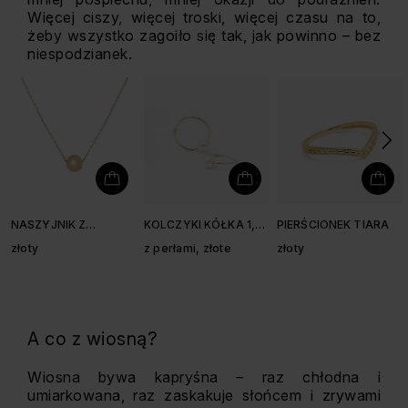
Więcej ciszy, więcej troski, więcej czasu na to,
żeby wszystko zagoiło się tak, jak powinno – bez
niespodzianek.
NASZYJNIK Z
KOLCZYKI KÓŁKA 1,4
PIERŚCIONEK TIARA
KULECZKĄ
CM
złoty
z perłami, złote
złoty
A co z wiosną?
Wiosna bywa kapryśna – raz chłodna i
umiarkowana, raz zaskakuje słońcem i zrywami