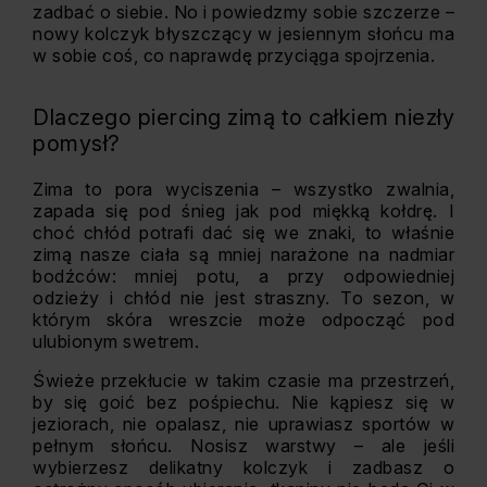
zadbać o siebie. No i powiedzmy sobie szczerze –
nowy kolczyk błyszczący w jesiennym słońcu ma
w sobie coś, co naprawdę przyciąga spojrzenia.
Dlaczego piercing zimą to całkiem niezły
pomysł?
Zima to pora wyciszenia – wszystko zwalnia,
zapada się pod śnieg jak pod miękką kołdrę. I
choć chłód potrafi dać się we znaki, to właśnie
zimą nasze ciała są mniej narażone na nadmiar
bodźców: mniej potu, a przy odpowiedniej
odzieży i chłód nie jest straszny. To sezon, w
którym skóra wreszcie może odpocząć pod
ulubionym swetrem.
Świeże przekłucie w takim czasie ma przestrzeń,
by się goić bez pośpiechu. Nie kąpiesz się w
jeziorach, nie opalasz, nie uprawiasz sportów w
pełnym słońcu. Nosisz warstwy – ale jeśli
wybierzesz delikatny kolczyk i zadbasz o