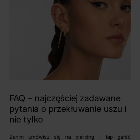
FAQ – najczęściej zadawane
pytania o przekłuwanie uszu i
nie tylko
Zanim umówisz się na piercing – łap garść