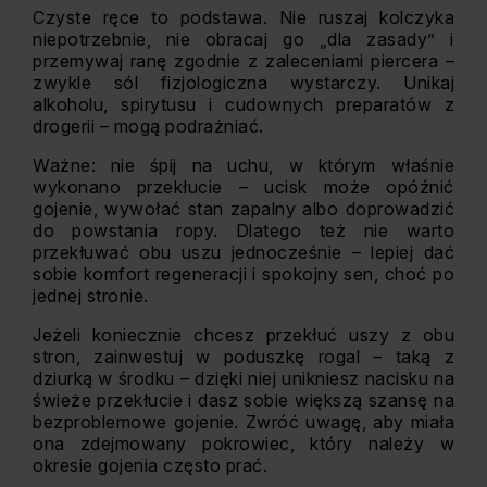
Czyste ręce to podstawa. Nie ruszaj kolczyka
niepotrzebnie, nie obracaj go „dla zasady” i
przemywaj ranę zgodnie z zaleceniami piercera –
zwykle sól fizjologiczna wystarczy. Unikaj
alkoholu, spirytusu i cudownych preparatów z
drogerii – mogą podrażniać.
Ważne: nie śpij na uchu, w którym właśnie
wykonano przekłucie – ucisk może opóźnić
gojenie, wywołać stan zapalny albo doprowadzić
do powstania ropy. Dlatego też nie warto
przekłuwać obu uszu jednocześnie – lepiej dać
sobie komfort regeneracji i spokojny sen, choć po
jednej stronie.
Jeżeli koniecznie chcesz przekłuć uszy z obu
stron, zainwestuj w poduszkę rogal – taką z
dziurką w środku – dzięki niej unikniesz nacisku na
świeże przekłucie i dasz sobie większą szansę na
bezproblemowe gojenie. Zwróć uwagę, aby miała
ona zdejmowany pokrowiec, który należy w
okresie gojenia często prać.