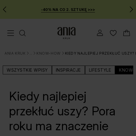
-40% NA CO 2. SZTUKĘ >>>
Przejdź
Menu mobilne
do
GŁÓWNEJ
ZAWARTOŚCI
ANIA KRUK
BLOG
KNOW-HOW
KIEDY NAJLEPIEJ PRZEKŁUĆ USZY?
MENU
>
>
>
WYSZUKIWARKI
WSZYSTKIE WPISY
INSPIRACJE
LIFESTYLE
KNOW-
Kiedy najlepiej
przekłuć uszy? Pora
roku ma znaczenie