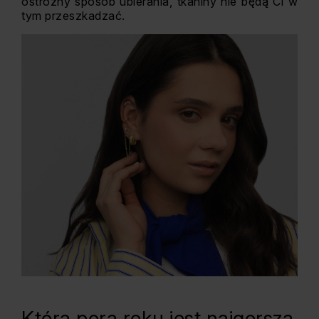
ostrożny sposób ubierania, tkaniny nie będą Ci w
tym przeszkadzać.
Która pora roku jest najgorsza