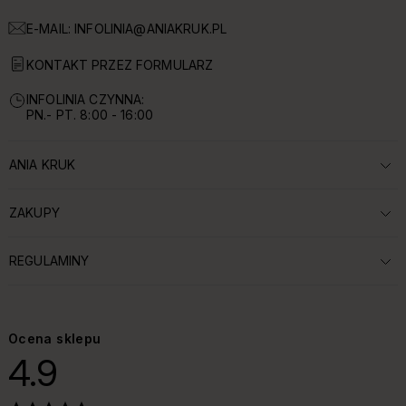
E-MAIL:
INFOLINIA@ANIAKRUK.PL
KONTAKT PRZEZ FORMULARZ
INFOLINIA CZYNNA:
PN.- PT. 8:00 - 16:00
ANIA KRUK
ROZWIŃ SEKCJĘ:
ZAKUPY
ROZWIŃ SEKCJĘ:
REGULAMINY
ROZWIŃ SEKCJĘ:
Ocena sklepu
4.9