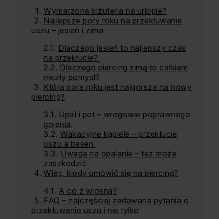
Wymarzona biżuteria na urlopie?
Najlepsze pory roku na przekłuwanie
uszu – jesień i zima
Dlaczego jesień to najlepszy czas
na przekłucie?
Dlaczego piercing zimą to całkiem
niezły pomysł?
Która pora roku jest najgorsza na nowy
piercing?
Upał i pot – wrogowie poprawnego
gojenia
Wakacyjne kąpiele – przekłucie
uszu a basen
Uwaga na opalanie – też może
zaszkodzić
Więc, kiedy umówić się na piercing?
A co z wiosną?
FAQ – najczęściej zadawane pytania o
przekłuwanie uszu i nie tylko