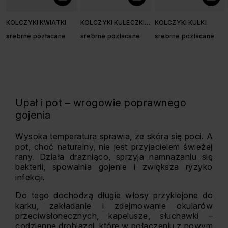
KOLCZYKI KWIATKI
KOLCZYKI KULECZKI
KOLCZYKI KULKI
FAKTUROWANE
srebrne pozłacane
srebrne pozłacane
srebrne pozłacane
Upał i pot – wrogowie poprawnego
gojenia
Wysoka temperatura sprawia, że skóra się poci. A
pot, choć naturalny, nie jest przyjacielem świeżej
rany. Działa drażniąco, sprzyja namnażaniu się
bakterii, spowalnia gojenie i zwiększa ryzyko
infekcji.
Do tego dochodzą długie włosy przyklejone do
karku, zakładanie i zdejmowanie okularów
przeciwsłonecznych, kapelusze, słuchawki –
codzienne drobiazgi, które w połączeniu z nowym