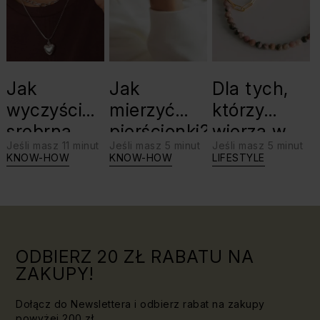
Jak
Jak
Dla tych,
wyczyścić
mierzyć
którzy
srebrną
pierścionki?
wierzą w
Jeśli masz 11 minut
Jeśli masz 5 minut
Jeśli masz 5 minut
biżuterię?
swoje siły:
KNOW-HOW
KNOW-HOW
LIFESTYLE
Triki, które
jaki kamień
warto
dla Lwa?
znać!
ODBIERZ 20 ZŁ RABATU NA
ZAKUPY!
Dołącz do Newslettera i odbierz rabat na zakupy
powyżej 200 zł.