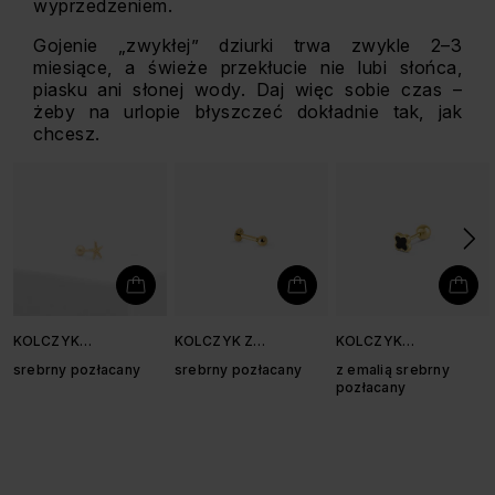
wyprzedzeniem.
Gojenie „zwykłej” dziurki trwa zwykle 2–3
miesiące, a świeże przekłucie nie lubi słońca,
piasku ani słonej wody. Daj więc sobie czas –
żeby na urlopie błyszczeć dokładnie tak, jak
chcesz.
KOLCZYK
KOLCZYK Z
KOLCZYK
ROZGWIAZDA
KULECZKĄ 3 MM
KONICZYNKA
srebrny pozłacany
srebrny pozłacany
z emalią srebrny
pozłacany